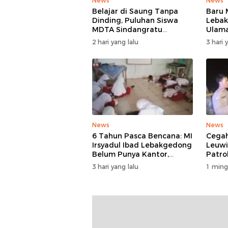
News
News
Belajar di Saung Tanpa
Baru 
Dinding, Puluhan Siswa
Lebak
MDTA Sindangratu
Ulam
Panggarangan Bertahan
Rangk
2 hari yang lalu
3 hari 
Tanpa Rehab
News
News
6 Tahun Pasca Bencana: MI
Cegah
Irsyadul Ibad Lebakgedong
Leuw
Belum Punya Kantor,
Patro
Belajar Tanpa Meja-Kursi
3 hari yang lalu
1 ming
Layak