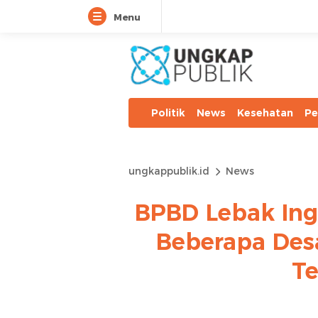
Menu
Politik
News
Kesehatan
Pe
ungkappublik.id
News
BPBD Lebak Ing
Beberapa Desa
T