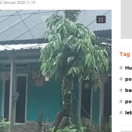
2 Januari 2026 11:15
Tag 
#
Hu
Le
#
po
#
ba
#
po
#
le