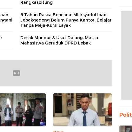
Rangkasbitung
Propa
Bant
gaan
6 Tahun Pasca Bencana: MI Irsyadul Ibad
angani
Lebakgedong Belum Punya Kantor, Belajar
Tanpa Meja-Kursi Layak
r
Desak Mundur & Usut Dalang, Massa
Mahasiswa Geruduk DPRD Lebak
Polit