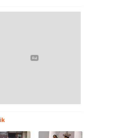
m Polda
Tanpa Meja-Kursi
en
Layak
ik