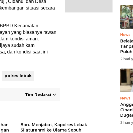
ji, Cidahu, dan Desa
kembangan situasi secara
an BPBD Kecamatan
layah yang biasanya rawan
News
alam kondisi aman.
Belaj
uljaya sudah kami
Tanpa
Puluh
, dan kondisi saat ini
MDTA
2 hari 
Pang
Berta
Reha
polres lebak
Tim Redaksi
News
Anggo
Cibad
Duga
Pelan
3 hari 
uhan
Baru Menjabat, Kapolres Lebak
Mobil
ngan
Silaturahmi ke Ulama Sepuh
Ditan