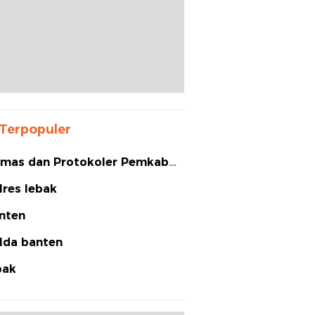
Terpopuler
mas dan Protokoler Pemkab
bak
lres lebak
nten
lda banten
bak