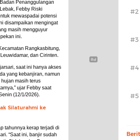
s Badan Penanggulangan
ebak, Febby Riski
#2
untuk mewaspadai potensi
 ini disampaikan mengingat
edang masih mengguyur
pekan ini.
#3
i Kecamatan Rangkasbitung,
 Leuwidamar, dan Cirinten.
#4
rsari, saat ini hanya akses
da yang kebanjiran, namun
 hujan masih terus
arnya,” ujar Febby saat
Senin (12/1/2026).
#5
ak Silaturahmi ke
 tahunnya kerap terjadi di
Beri
i. “Saat ini, banjir sudah