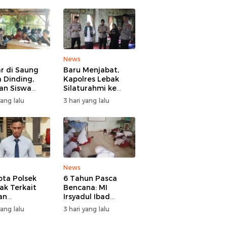
News
ar di Saung
Baru Menjabat,
 Dinding,
Kapolres Lebak
an Siswa
Silaturahmi ke
 Sindangratu
Ulama Sepuh
yang lalu
3 hari yang lalu
garangan
Rangkasbitung
han Tanpa
b
News
ta Polsek
6 Tahun Pasca
ak Terkait
Bencana: MI
an
Irsyadul Ibad
ggaran Gadai
Lebakgedong
yang lalu
3 hari yang lalu
, Kasus
Belum Punya
gani Bid
Kantor, Belajar