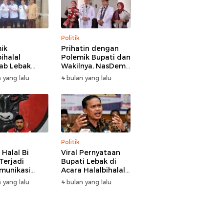
Politik
ik
Prihatin dengan
ihalal
Polemik Bupati dan
ab Lebak
Wakilnya, NasDem
hir Damai,
Lebak Minta Saling
 yang lalu
4 bulan yang lalu
i Hasbi
Introspeksi
angi
aman Wabup
 Hamzah
Politik
 Halal Bi
Viral Pernyataan
Terjadi
Bupati Lebak di
munikasi
Acara Halalbihalal,
i-Wakil
Tokoh Pemuda
 yang lalu
4 bulan yang lalu
i Lebak, DPC
Minta Bersatu
 Kami Tetap
hingga Usul
 dan Akan
Pemakzulan
asi Pertemuan