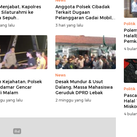
News
Menjabat, Kapolres
Anggota Polsek Cibadak
 Silaturahmi ke
Terkait Dugaan
a Sepuh
Pelanggaran Gadai Mobil,
asbitung
Kasus Ditangani Bid
Politik
yang lalu
3 hari yang lalu
Propam Polda Banten
Polem
Halalb
Pemk
Berak
4 bulan
Bupat
Samb
Kedi
Amir
News
 Kejahatan, Polsek
Desak Mundur & Usut
idamar Gencar
Dalang, Massa Mahasiswa
Politik
li Malam
Geruduk DPRD Lebak
Pasca
gu yang lalu
2 minggu yang lalu
Halal 
Misko
Bupat
4 bulan
Bupat
PDIP:
Solid
Inisi