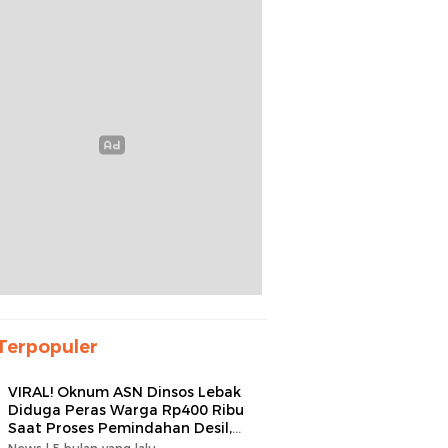
Terpopuler
VIRAL! Oknum ASN Dinsos Lebak
Diduga Peras Warga Rp400 Ribu
Saat Proses Pemindahan Desil,
Kades Minta Dipecat