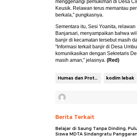
menggenangi pemukiman di Desa Ciru
Keusik. Relawan terus memantau per
berkala,” pungkasnya.
Sementara itu, Sesi Yoanita, relaw
Banjarsari, menyampaikan bahwa wi
banjir di kecamatan tersebut masih d
“Informasi terkait banjir di Desa Umb
komunikasikan dengan Sekretaris Desa
masih aman,” jelasnya.
(Red)
Humas dan Protokoler Pemkab Lebak
kodim lebak
Berita Terkait
Belajar di Saung Tanpa Dinding, Pul
Siswa MDTA Sindangratu Panggara