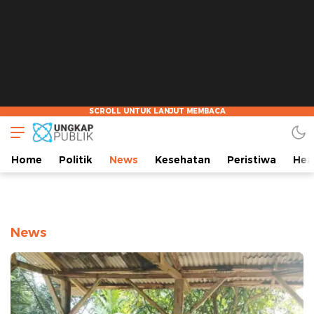
Home
Politik
News
Kesehatan
Peristiwa
Hea
News