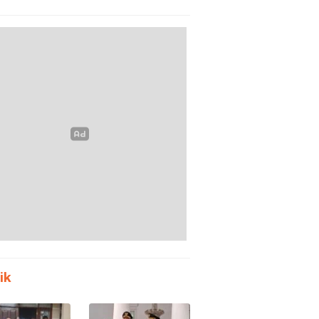
m Polda
Tanpa Meja-Kursi
en
Layak
ik