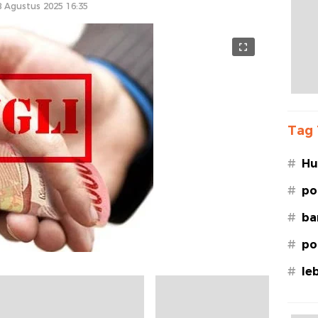
8 Agustus 2025 16:35
Tag 
#
Hu
Le
#
po
#
ba
#
po
#
le