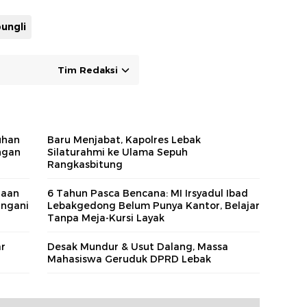
Koalis
ungli
Tim Redaksi
uhan
Baru Menjabat, Kapolres Lebak
ngan
Silaturahmi ke Ulama Sepuh
Rangkasbitung
gaan
6 Tahun Pasca Bencana: MI Irsyadul Ibad
angani
Lebakgedong Belum Punya Kantor, Belajar
Tanpa Meja-Kursi Layak
r
Desak Mundur & Usut Dalang, Massa
Mahasiswa Geruduk DPRD Lebak