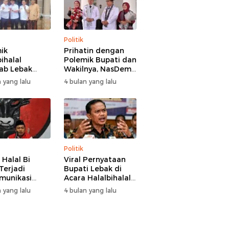
Politik
ik
Prihatin dengan
ihalal
Polemik Bupati dan
ab Lebak
Wakilnya, NasDem
hir Damai,
Lebak Minta Saling
 yang lalu
4 bulan yang lalu
i Hasbi
Introspeksi
angi
aman Wabup
 Hamzah
Politik
 Halal Bi
Viral Pernyataan
Terjadi
Bupati Lebak di
munikasi
Acara Halalbihalal,
i-Wakil
Tokoh Pemuda
 yang lalu
4 bulan yang lalu
i Lebak, DPC
Minta Bersatu
 Kami Tetap
hingga Usul
 dan Akan
Pemakzulan
asi Pertemuan