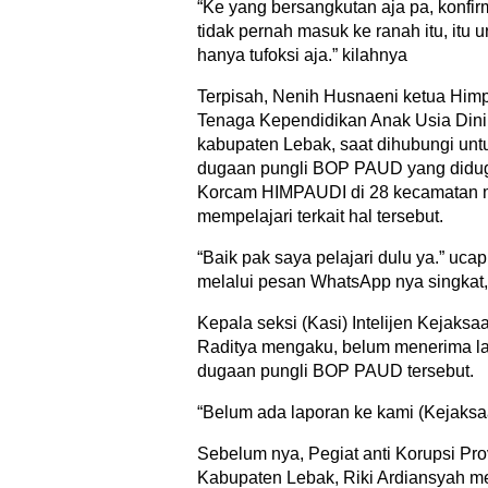
“Ke yang bersangkutan aja pa, konfir
tidak pernah masuk ke ranah itu, itu 
hanya tufoksi aja.” kilahnya
Terpisah, Nenih Husnaeni ketua Him
Tenaga Kependidikan Anak Usia Din
kabupaten Lebak, saat dihubungi untuk
dugaan pungli BOP PAUD yang didu
Korcam HIMPAUDI di 28 kecamatan 
mempelajari terkait hal tersebut.
“Baik pak saya pelajari dulu ya.” uc
melalui pesan WhatsApp nya singkat
Kepala seksi (Kasi) Intelijen Kejaks
Raditya mengaku, belum menerima la
dugaan pungli BOP PAUD tersebut.
“Belum ada laporan ke kami (Kejaksaa
Sebelum nya, Pegiat anti Korupsi Pro
Kabupaten Lebak, Riki Ardiansyah m