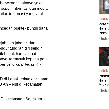
berwenang lainnya yakni
espon informasi dari media,
tan informasi yang viral
Politik
Polem
Halalb
encegah praktek pungli dana
Pemk
Berak
4 bulan
Bupat
ejahatan jabatan dan
Samb
guntungkan diri sendiri
Kedi
ik Lebak harus cepat
Amir
nya, termasuk kepada para
nyelidikan.” tegas Riki
Politik
Pasca
 di Lebak terkuak, lantaran
Halal 
D An – Nur di kecamatan
Misko
Bupat
4 bulan
Bupat
PDIP:
I kecamatan Sajira terus
Solid
Inisi