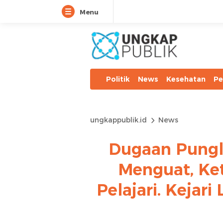
Menu
Politik
News
Kesehatan
Pe
ungkappublik.id
News
Dugaan Pungl
Menguat, Ke
Pelajari. Kejar