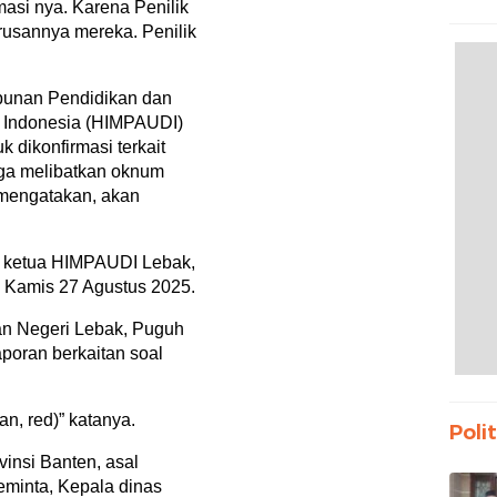
masi nya. Karena Penilik
Propa
urusannya mereka. Penilik
Bant
punan Pendidikan dan
i Indonesia (HIMPAUDI)
 dikonfirmasi terkait
ga melibatkan oknum
mengatakan, akan
ap ketua HIMPAUDI Lebak,
, Kamis 27 Agustus 2025.
aan Negeri Lebak, Puguh
poran berkaitan soal
n, red)” katanya.
Polit
vinsi Banten, asal
eminta, Kepala dinas