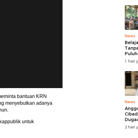
News
Belaj
Tanpa
Puluh
MDTA
1 hari 
Pang
Berta
Reha
 meminta bantuan KRN
News
ang menyebutkan adanya
Anggo
hun.
Cibad
Duga
kappublik untuk
Pelan
2 hari 
Mobil
Ditan