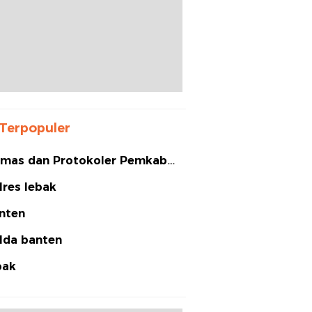
Terpopuler
mas dan Protokoler Pemkab
bak
lres lebak
nten
lda banten
bak