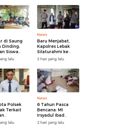
News
ar di Saung
Baru Menjabat,
 Dinding,
Kapolres Lebak
an Siswa
Silaturahmi ke
 Sindangratu
Ulama Sepuh
yang lalu
2 hari yang lalu
garangan
Rangkasbitung
han Tanpa
b
News
ta Polsek
6 Tahun Pasca
ak Terkait
Bencana: MI
an
Irsyadul Ibad
ggaran Gadai
Lebakgedong
yang lalu
2 hari yang lalu
, Kasus
Belum Punya
gani Bid
Kantor, Belajar