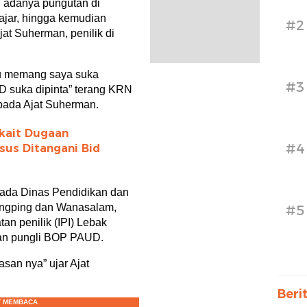
 adanya pungutan di
ajar, hingga kemudian
#2
at Suherman, penilik di
itu memang saya suka
#3
UD suka dipinta” terang KRN
pada Ajat Suherman.
kait Dugaan
#4
sus Ditangani Bid
 pada Dinas Pendidikan dan
ingping dan Wanasalam,
#5
an penilik (IPI) Lebak
gaan pungli BOP PAUD.
asan nya” ujar Ajat
Beri