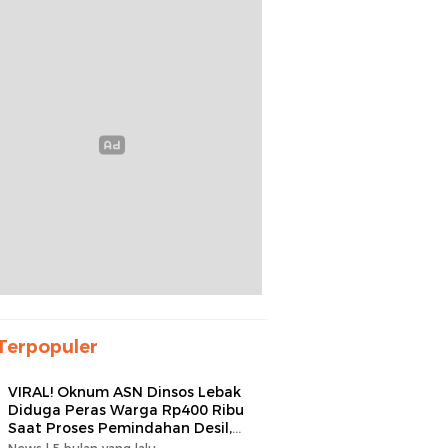
Terpopuler
VIRAL! Oknum ASN Dinsos Lebak
Diduga Peras Warga Rp400 Ribu
Saat Proses Pemindahan Desil,
Kades Minta Dipecat