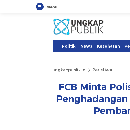
Menu
Politik
News
Kesehatan
Pe
ungkappublik.id
Peristiwa
FCB Minta Poli
Penghadangan 
Pemba