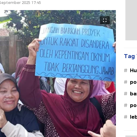
September 2025 17:45
Tag 
#
Hu
Le
#
po
#
ba
#
po
#
le