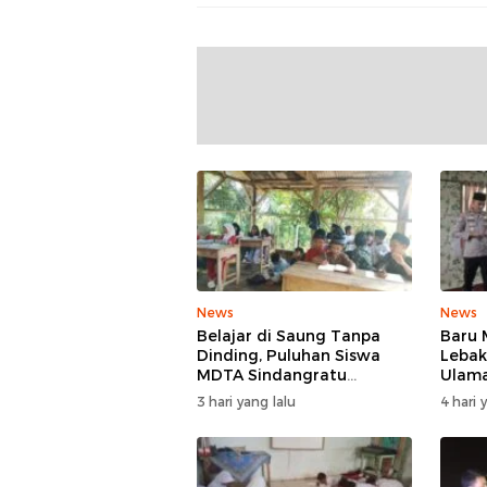
News
News
Belajar di Saung Tanpa
Baru 
Dinding, Puluhan Siswa
Lebak
MDTA Sindangratu
Ulam
Panggarangan Bertahan
Rangk
3 hari yang lalu
4 hari 
Tanpa Rehab