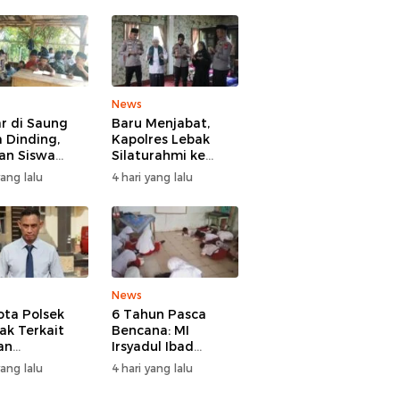
News
ar di Saung
Baru Menjabat,
 Dinding,
Kapolres Lebak
an Siswa
Silaturahmi ke
 Sindangratu
Ulama Sepuh
yang lalu
4 hari yang lalu
garangan
Rangkasbitung
han Tanpa
b
News
ta Polsek
6 Tahun Pasca
ak Terkait
Bencana: MI
an
Irsyadul Ibad
ggaran Gadai
Lebakgedong
yang lalu
4 hari yang lalu
, Kasus
Belum Punya
gani Bid
Kantor, Belajar