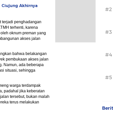
 Ciujung Akhirnya
#2
at terjadi penghadangan
TMH terhenti, karena
#3
 oleh oknum preman yang
mbangunan akses jalan
angkan bahwa belakangan
#4
oyek pembukaan akses jalan
. Namun, ada beberapa
i situasi, sehingga
#5
meng warga terdampak
ja, padahal jika keberatan
jalan tersebut, bukan malah
ereka terus melakukan
Beri