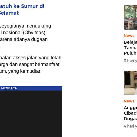
rjatuh ke Sumur di
Selamat
 seyogianya mendukung
l nasional (Obvitnas).
News
karena adanya dugaan
Belaj
.
Tanpa
Puluh
oalan akses jalan yang telah
MDTA
3 hari 
Pang
arga dan sangat bermanfaat,
Berta
num, yang kemudian
Reha
News
Anggo
Cibad
Duga
Pelan
4 hari 
Mobil
Ditan