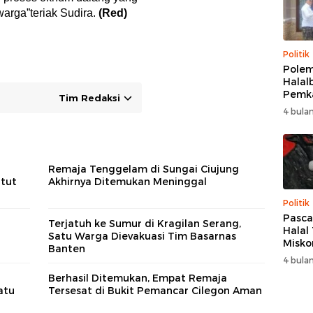
warga”teriak Sudira.
(Red)
Politik
Polem
Halalb
Pemk
Tim Redaksi
Berak
4 bulan
Bupat
Samb
Kedi
Amir
Remaja Tenggelam di Sungai Ciujung
tut
Akhirnya Ditemukan Meninggal
Politik
Pasca
Terjatuh ke Sumur di Kragilan Serang,
Halal 
a
Satu Warga Dievakuasi Tim Basarnas
Misko
Banten
Bupat
4 bulan
Bupat
Berhasil Ditemukan, Empat Remaja
PDIP:
atu
Tersesat di Bukit Pemancar Cilegon Aman
Solid
Inisi