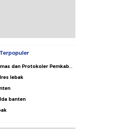
Terpopuler
mas dan Protokoler Pemkab
bak
lres lebak
nten
lda banten
bak