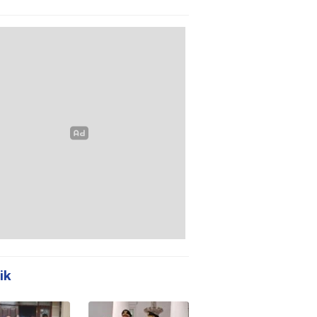
m Polda
Tanpa Meja-Kursi
en
Layak
ik