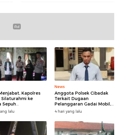
Koalis
News
Menjabat, Kapolres
Anggota Polsek Cibadak
 Silaturahmi ke
Terkait Dugaan
a Sepuh
Pelanggaran Gadai Mobil,
asbitung
Kasus Ditangani Bid
yang lalu
4 hari yang lalu
Propam Polda Banten