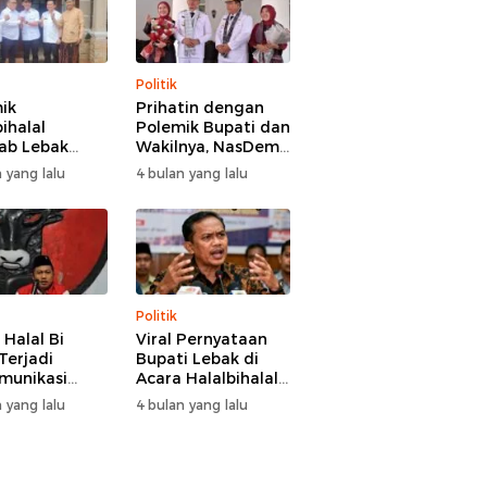
Politik
ik
Prihatin dengan
ihalal
Polemik Bupati dan
ab Lebak
Wakilnya, NasDem
hir Damai,
Lebak Minta Saling
 yang lalu
4 bulan yang lalu
i Hasbi
Introspeksi
angi
aman Wabup
 Hamzah
Politik
 Halal Bi
Viral Pernyataan
Terjadi
Bupati Lebak di
munikasi
Acara Halalbihalal,
i-Wakil
Tokoh Pemuda
 yang lalu
4 bulan yang lalu
i Lebak, DPC
Minta Bersatu
 Kami Tetap
hingga Usul
 dan Akan
Pemakzulan
asi Pertemuan