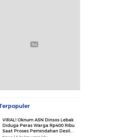
Terpopuler
VIRAL! Oknum ASN Dinsos Lebak
Diduga Peras Warga Rp400 Ribu
Saat Proses Pemindahan Desil,
Kades Minta Dipecat