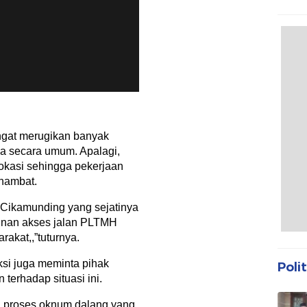
Propa
Bant
angat merugikan banyak
a secara umum. Apalagi,
kasi sehingga pekerjaan
hambat.
 Cikamunding yang sejatinya
nan akses jalan PLTMH
akat,,”tuturnya.
si juga meminta pihak
Polit
terhadap situasi ini.
an proses oknum dalang yang