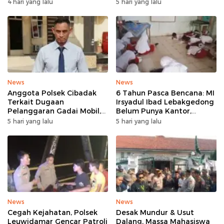
Panggarangan Bertahan
Rangkasbitung
4 hari yang lalu
5 hari yang lalu
Tanpa Rehab
News
News
Anggota Polsek Cibadak
6 Tahun Pasca Bencana: MI
Terkait Dugaan
Irsyadul Ibad Lebakgedong
Pelanggaran Gadai Mobil,
Belum Punya Kantor,
Kasus Ditangani Bid
Belajar Tanpa Meja-Kursi
5 hari yang lalu
5 hari yang lalu
Propam Polda Banten
Layak
News
News
Cegah Kejahatan, Polsek
Desak Mundur & Usut
Leuwidamar Gencar Patroli
Dalang, Massa Mahasiswa