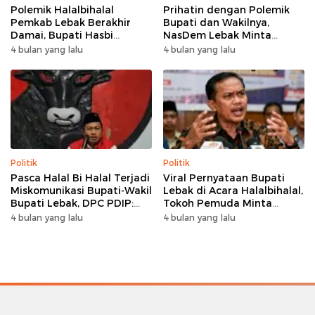
Polemik Halalbihalal
Prihatin dengan Polemik
Pemkab Lebak Berakhir
Bupati dan Wakilnya,
Damai, Bupati Hasbi
NasDem Lebak Minta
Sambangi Kediaman
Saling Introspeksi
4 bulan yang lalu
4 bulan yang lalu
Wabup Amir Hamzah
Politik
Politik
Pasca Halal Bi Halal Terjadi
Viral Pernyataan Bupati
Miskomunikasi Bupati-Wakil
Lebak di Acara Halalbihalal,
Bupati Lebak, DPC PDIP:
Tokoh Pemuda Minta
Kami Tetap Solid dan Akan
Bersatu hingga Usul
4 bulan yang lalu
4 bulan yang lalu
Inisiasi Pertemuan Koalisi
Pemakzulan