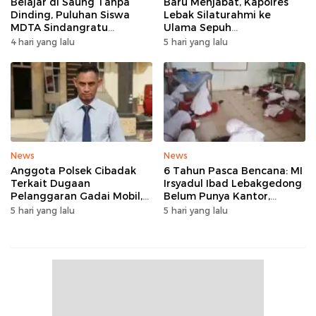
Belajar di Saung Tanpa
Baru Menjabat, Kapolres
Dinding, Puluhan Siswa
Lebak Silaturahmi ke
MDTA Sindangratu
Ulama Sepuh
Panggarangan Bertahan
Rangkasbitung
4 hari yang lalu
5 hari yang lalu
Tanpa Rehab
News
News
Anggota Polsek Cibadak
6 Tahun Pasca Bencana: MI
Terkait Dugaan
Irsyadul Ibad Lebakgedong
Pelanggaran Gadai Mobil,
Belum Punya Kantor,
Kasus Ditangani Bid
Belajar Tanpa Meja-Kursi
5 hari yang lalu
5 hari yang lalu
Propam Polda Banten
Layak