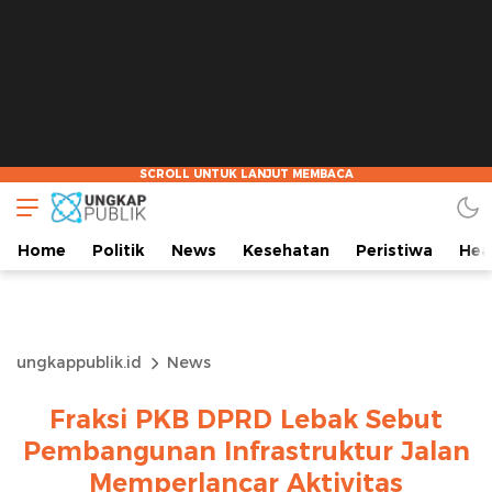
Home
Politik
News
Kesehatan
Peristiwa
Hea
ungkappublik.id
News
Fraksi PKB DPRD Lebak Sebut
Pembangunan Infrastruktur Jalan
Memperlancar Aktivitas