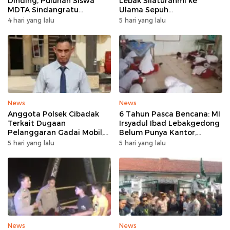
Dinding, Puluhan Siswa
Lebak Silaturahmi ke
MDTA Sindangratu
Ulama Sepuh
Panggarangan Bertahan
Rangkasbitung
4 hari yang lalu
5 hari yang lalu
Tanpa Rehab
News
News
Anggota Polsek Cibadak
6 Tahun Pasca Bencana: MI
Terkait Dugaan
Irsyadul Ibad Lebakgedong
Pelanggaran Gadai Mobil,
Belum Punya Kantor,
Kasus Ditangani Bid
Belajar Tanpa Meja-Kursi
5 hari yang lalu
5 hari yang lalu
Propam Polda Banten
Layak
News
News