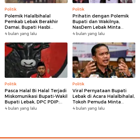
Politik
Politik
Polemik Halalbihalal
Prihatin dengan Polemik
Pemkab Lebak Berakhir
Bupati dan Wakilnya,
Damai, Bupati Hasbi
NasDem Lebak Minta
Sambangi Kediaman
Saling Introspeksi
4 bulan yang lalu
4 bulan yang lalu
Wabup Amir Hamzah
Politik
Politik
Pasca Halal Bi Halal Terjadi
Viral Pernyataan Bupati
Miskomunikasi Bupati-Wakil
Lebak di Acara Halalbihalal,
Bupati Lebak, DPC PDIP:
Tokoh Pemuda Minta
Kami Tetap Solid dan Akan
Bersatu hingga Usul
4 bulan yang lalu
4 bulan yang lalu
Inisiasi Pertemuan Koalisi
Pemakzulan