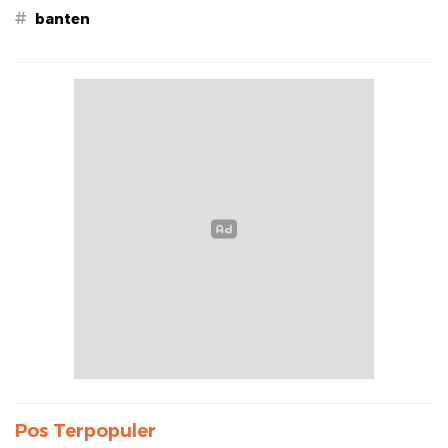
#
banten
Pos Terpopuler