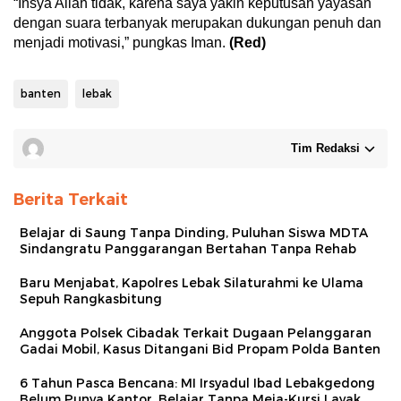
“Insya Allah tidak, karena saya yakin keputusan yayasan
dengan suara terbanyak merupakan dukungan penuh dan
menjadi motivasi,” pungkas Iman.
(Red)
banten
lebak
Tim Redaksi
Berita Terkait
Belajar di Saung Tanpa Dinding, Puluhan Siswa MDTA
Sindangratu Panggarangan Bertahan Tanpa Rehab
Baru Menjabat, Kapolres Lebak Silaturahmi ke Ulama
Sepuh Rangkasbitung
Anggota Polsek Cibadak Terkait Dugaan Pelanggaran
Gadai Mobil, Kasus Ditangani Bid Propam Polda Banten
6 Tahun Pasca Bencana: MI Irsyadul Ibad Lebakgedong
Belum Punya Kantor, Belajar Tanpa Meja-Kursi Layak