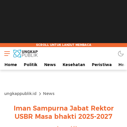
Home
Politik
News
Kesehatan
Peristiwa
Hea
ungkappublik.id
News
Iman Sampurna Jabat Rektor
USBR Masa bhakti 2025-2027