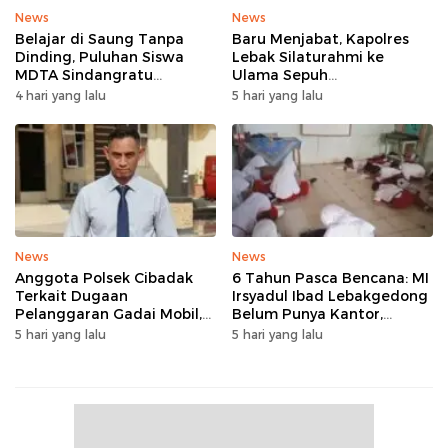
News
News
Belajar di Saung Tanpa
Baru Menjabat, Kapolres
Dinding, Puluhan Siswa
Lebak Silaturahmi ke
MDTA Sindangratu
Ulama Sepuh
Panggarangan Bertahan
Rangkasbitung
4 hari yang lalu
5 hari yang lalu
Tanpa Rehab
News
News
Anggota Polsek Cibadak
6 Tahun Pasca Bencana: MI
Terkait Dugaan
Irsyadul Ibad Lebakgedong
Pelanggaran Gadai Mobil,
Belum Punya Kantor,
Kasus Ditangani Bid
Belajar Tanpa Meja-Kursi
5 hari yang lalu
5 hari yang lalu
Propam Polda Banten
Layak