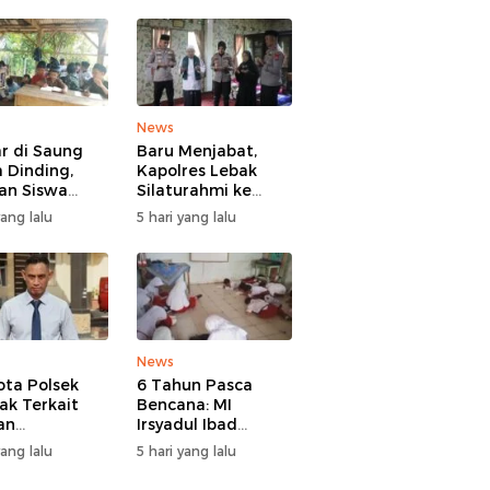
News
ar di Saung
Baru Menjabat,
 Dinding,
Kapolres Lebak
an Siswa
Silaturahmi ke
 Sindangratu
Ulama Sepuh
yang lalu
5 hari yang lalu
garangan
Rangkasbitung
han Tanpa
b
News
ta Polsek
6 Tahun Pasca
ak Terkait
Bencana: MI
an
Irsyadul Ibad
ggaran Gadai
Lebakgedong
yang lalu
5 hari yang lalu
, Kasus
Belum Punya
gani Bid
Kantor, Belajar