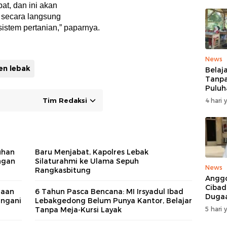
at, dan ini akan
 secara langsung
sistem pertanian,” paparnya.
News
en lebak
Belaj
Tanpa
Puluh
MDTA
Tim Redaksi
4 hari 
Pang
Berta
Reha
uhan
Baru Menjabat, Kapolres Lebak
ngan
Silaturahmi ke Ulama Sepuh
News
Rangkasbitung
Anggo
Cibad
gaan
6 Tahun Pasca Bencana: MI Irsyadul Ibad
Duga
angani
Lebakgedong Belum Punya Kantor, Belajar
Pelan
5 hari 
Tanpa Meja-Kursi Layak
Mobil
Ditan