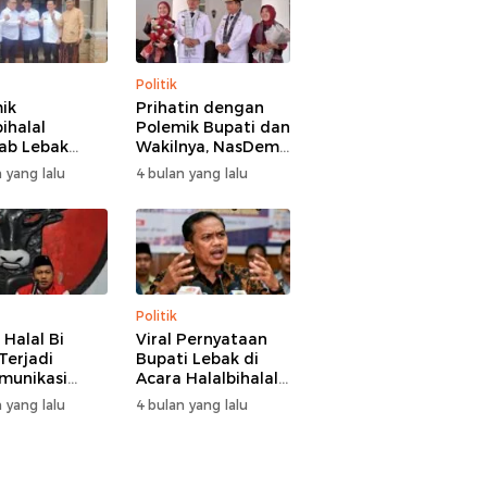
Politik
ik
Prihatin dengan
ihalal
Polemik Bupati dan
ab Lebak
Wakilnya, NasDem
hir Damai,
Lebak Minta Saling
 yang lalu
4 bulan yang lalu
i Hasbi
Introspeksi
angi
aman Wabup
 Hamzah
Politik
 Halal Bi
Viral Pernyataan
Terjadi
Bupati Lebak di
munikasi
Acara Halalbihalal,
i-Wakil
Tokoh Pemuda
 yang lalu
4 bulan yang lalu
i Lebak, DPC
Minta Bersatu
 Kami Tetap
hingga Usul
 dan Akan
Pemakzulan
asi Pertemuan