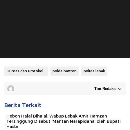
Humas dan Protokoler Pemkab Lebak
polda banten
polres lebak
Tim Redaksi
Berita Terkait
Heboh Halal Bihalal, Wabup Lebak Amir Hamzah
Tersinggung Disebut ‘Mantan Narapidana’ oleh Bupati
Hasbi