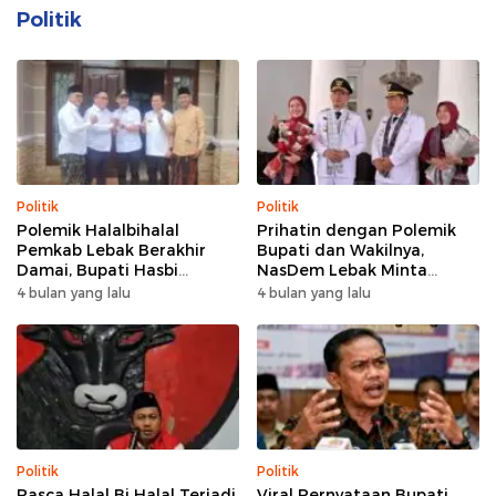
Politik
Politik
Politik
Polemik Halalbihalal
Prihatin dengan Polemik
Pemkab Lebak Berakhir
Bupati dan Wakilnya,
Damai, Bupati Hasbi
NasDem Lebak Minta
Sambangi Kediaman
Saling Introspeksi
4 bulan yang lalu
4 bulan yang lalu
Wabup Amir Hamzah
Politik
Politik
Pasca Halal Bi Halal Terjadi
Viral Pernyataan Bupati