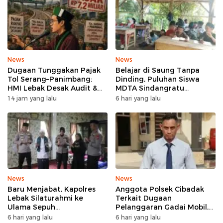
News
News
Dugaan Tunggakan Pajak
Belajar di Saung Tanpa
Tol Serang–Panimbang:
Dinding, Puluhan Siswa
HMI Lebak Desak Audit &
MDTA Sindangratu
Ancam Boikot, WIKA–
Panggarangan Bertahan
14 jam yang lalu
6 hari yang lalu
Pemkab Lebak Capai
Tanpa Rehab
Kesepakatan Penyelesaian
News
News
Baru Menjabat, Kapolres
Anggota Polsek Cibadak
Lebak Silaturahmi ke
Terkait Dugaan
Ulama Sepuh
Pelanggaran Gadai Mobil,
Rangkasbitung
Kasus Ditangani Bid
6 hari yang lalu
6 hari yang lalu