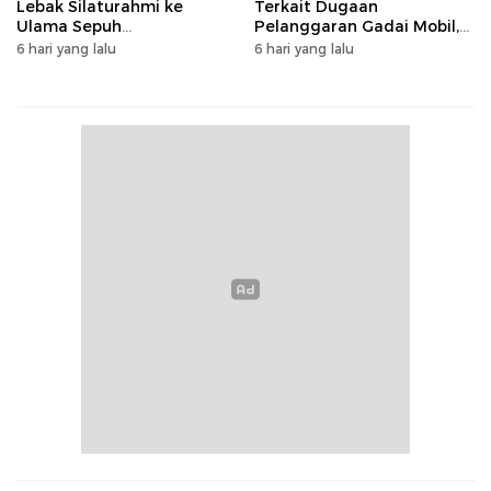
Lebak Silaturahmi ke
Terkait Dugaan
Ulama Sepuh
Pelanggaran Gadai Mobil,
Rangkasbitung
Kasus Ditangani Bid
6 hari yang lalu
6 hari yang lalu
Propam Polda Banten