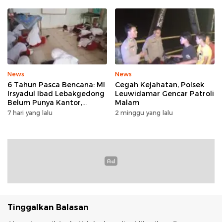
Propam Polda Banten
News
News
6 Tahun Pasca Bencana: MI
Cegah Kejahatan, Polsek
Irsyadul Ibad Lebakgedong
Leuwidamar Gencar Patroli
Belum Punya Kantor,
Malam
Belajar Tanpa Meja-Kursi
7 hari yang lalu
2 minggu yang lalu
Layak
Tinggalkan Balasan