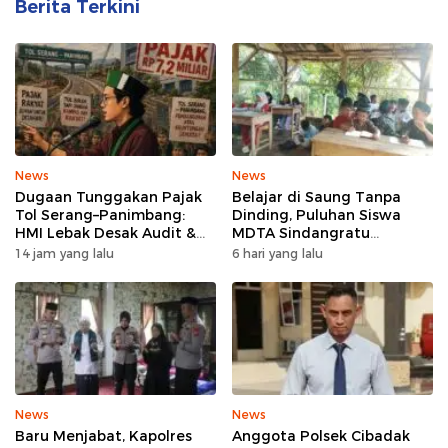
Berita Terkini
News
News
Dugaan Tunggakan Pajak
Belajar di Saung Tanpa
Tol Serang–Panimbang:
Dinding, Puluhan Siswa
HMI Lebak Desak Audit &
MDTA Sindangratu
Ancam Boikot, WIKA–
Panggarangan Bertahan
14 jam yang lalu
6 hari yang lalu
Pemkab Lebak Capai
Tanpa Rehab
Kesepakatan Penyelesaian
News
News
Baru Menjabat, Kapolres
Anggota Polsek Cibadak