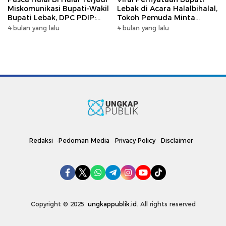
Miskomunikasi Bupati-Wakil
Lebak di Acara Halalbihalal,
Bupati Lebak, DPC PDIP:
Tokoh Pemuda Minta
Kami Tetap Solid dan Akan
Bersatu hingga Usul
4 bulan yang lalu
4 bulan yang lalu
Inisiasi Pertemuan Koalisi
Pemakzulan
Redaksi
Pedoman Media
Privacy Policy
Disclaimer
Copyright © 2025.
ungkappublik.id
. All rights reserved