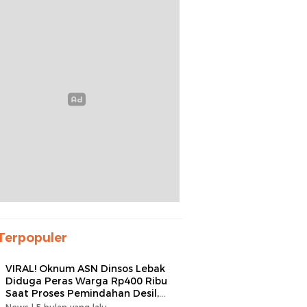
Terpopuler
VIRAL! Oknum ASN Dinsos Lebak
Diduga Peras Warga Rp400 Ribu
Saat Proses Pemindahan Desil,
Kades Minta Dipecat