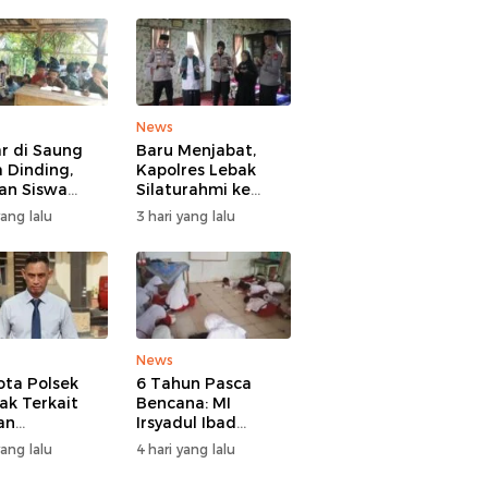
News
ar di Saung
Baru Menjabat,
 Dinding,
Kapolres Lebak
an Siswa
Silaturahmi ke
 Sindangratu
Ulama Sepuh
yang lalu
3 hari yang lalu
garangan
Rangkasbitung
han Tanpa
b
News
ta Polsek
6 Tahun Pasca
ak Terkait
Bencana: MI
an
Irsyadul Ibad
ggaran Gadai
Lebakgedong
yang lalu
4 hari yang lalu
, Kasus
Belum Punya
gani Bid
Kantor, Belajar