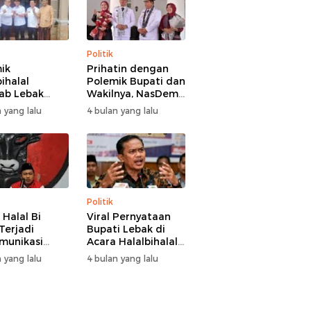
Politik
ik
Prihatin dengan
ihalal
Polemik Bupati dan
ab Lebak
Wakilnya, NasDem
hir Damai,
Lebak Minta Saling
 yang lalu
4 bulan yang lalu
i Hasbi
Introspeksi
angi
aman Wabup
 Hamzah
Politik
 Halal Bi
Viral Pernyataan
Terjadi
Bupati Lebak di
munikasi
Acara Halalbihalal,
i-Wakil
Tokoh Pemuda
 yang lalu
4 bulan yang lalu
i Lebak, DPC
Minta Bersatu
 Kami Tetap
hingga Usul
 dan Akan
Pemakzulan
asi Pertemuan