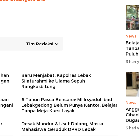
News
Belaj
Tim Redaksi
Tanpa
Puluh
MDTA
3 hari 
Pang
Berta
uhan
Baru Menjabat, Kapolres Lebak
Reha
ngan
Silaturahmi ke Ulama Sepuh
Rangkasbitung
gaan
6 Tahun Pasca Bencana: MI Irsyadul Ibad
News
angani
Lebakgedong Belum Punya Kantor, Belajar
Anggo
Tanpa Meja-Kursi Layak
Cibad
Duga
r
Desak Mundur & Usut Dalang, Massa
Pelan
3 hari 
Mahasiswa Geruduk DPRD Lebak
Mobil
Ditan