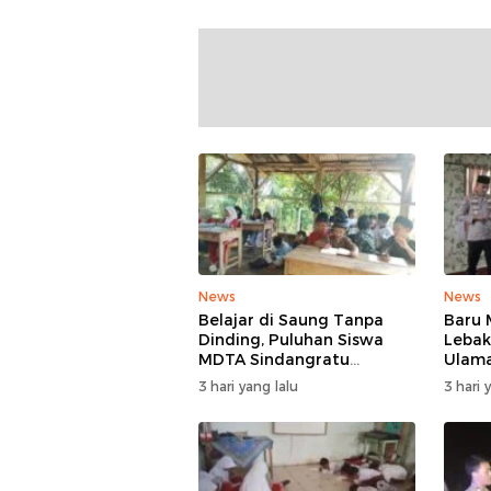
News
News
Belajar di Saung Tanpa
Baru 
Dinding, Puluhan Siswa
Lebak
MDTA Sindangratu
Ulam
Panggarangan Bertahan
Rangk
3 hari yang lalu
3 hari 
Tanpa Rehab