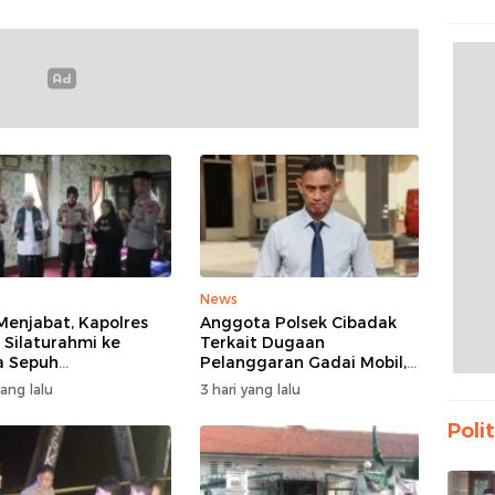
Propa
Bant
News
Menjabat, Kapolres
Anggota Polsek Cibadak
 Silaturahmi ke
Terkait Dugaan
a Sepuh
Pelanggaran Gadai Mobil,
asbitung
Kasus Ditangani Bid
yang lalu
3 hari yang lalu
Propam Polda Banten
Polit