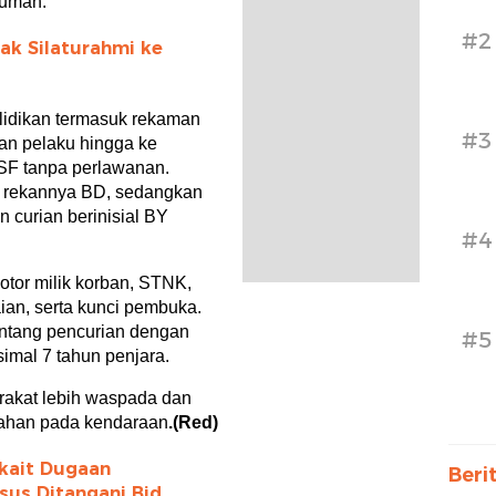
rumah.
#2
ak Silaturahmi ke
lidikan termasuk rekaman
#3
an pelaku hingga ke
F tanpa perlawanan.
 rekannya BD, sedangkan
 curian berinisial BY
#4
motor milik korban, STNK,
ian, serta kunci pembuka.
entang pencurian dengan
#5
mal 7 tahun penjara.
rakat lebih waspada dan
ahan pada kendaraan
.(Red)
kait Dugaan
Beri
sus Ditangani Bid