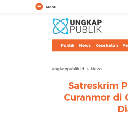
Menu
Politik
News
Kesehatan
Pe
ungkappublik.id
News
Satreskrim 
Curanmor di 
D