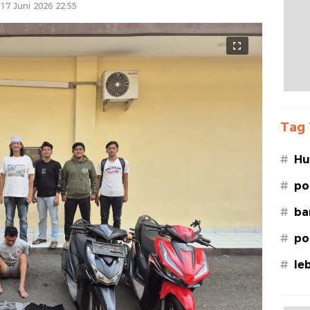
17 Juni 2026 22:55
Tag 
#
Hu
Le
#
po
#
ba
#
po
#
le