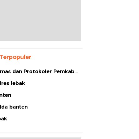
Terpopuler
mas dan Protokoler Pemkab
bak
lres lebak
nten
lda banten
bak