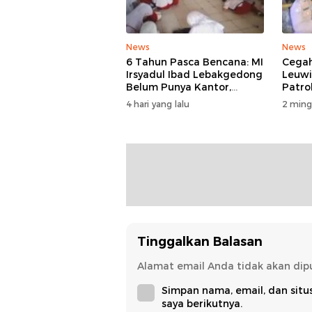
News
News
6 Tahun Pasca Bencana: MI
Cegah
Irsyadul Ibad Lebakgedong
Leuw
Belum Punya Kantor,
Patro
Belajar Tanpa Meja-Kursi
4 hari yang lalu
2 ming
Layak
Tinggalkan Balasan
Alamat email Anda tidak akan dipu
Simpan nama, email, dan sit
saya berikutnya.