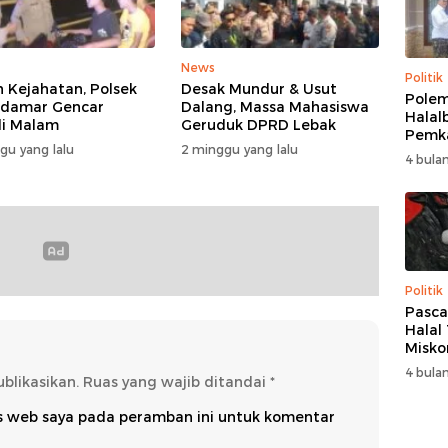
News
Politik
 Kejahatan, Polsek
Desak Mundur & Usut
Polem
idamar Gencar
Dalang, Massa Mahasiswa
Halalb
li Malam
Geruduk DPRD Lebak
Pemk
gu yang lalu
2 minggu yang lalu
Berak
4 bulan
Bupat
Samb
Kedi
Amir
Politik
Pasca
Halal 
Misko
Bupat
4 bulan
blikasikan.
Ruas yang wajib ditandai
*
Bupat
PDIP:
us web saya pada peramban ini untuk komentar
Solid
Inisi