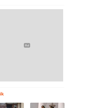
m Polda
Tanpa Meja-Kursi
en
Layak
ik