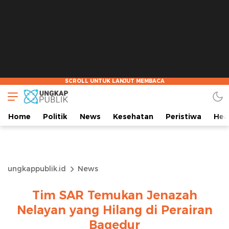
Home
Politik
News
Kesehatan
Peristiwa
Hea
ungkappublik.id
News
Tim SAR Temukan Jenazah
Nelayan yang Hilang di Perairan
Bagedur