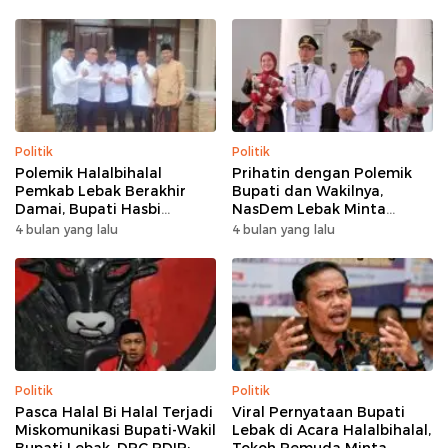
Politik
Politik
Polemik Halalbihalal
Prihatin dengan Polemik
Pemkab Lebak Berakhir
Bupati dan Wakilnya,
Damai, Bupati Hasbi
NasDem Lebak Minta
Sambangi Kediaman
Saling Introspeksi
4 bulan yang lalu
4 bulan yang lalu
Wabup Amir Hamzah
Politik
Politik
Pasca Halal Bi Halal Terjadi
Viral Pernyataan Bupati
Miskomunikasi Bupati-Wakil
Lebak di Acara Halalbihalal,