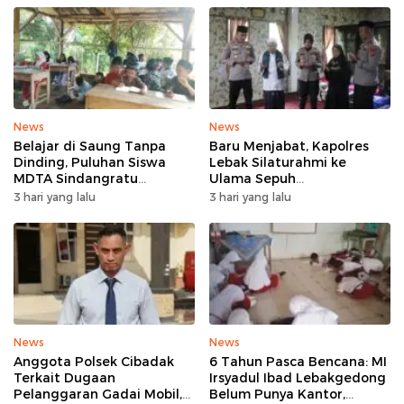
News
News
Belajar di Saung Tanpa
Baru Menjabat, Kapolres
Dinding, Puluhan Siswa
Lebak Silaturahmi ke
MDTA Sindangratu
Ulama Sepuh
Panggarangan Bertahan
Rangkasbitung
3 hari yang lalu
3 hari yang lalu
Tanpa Rehab
News
News
Anggota Polsek Cibadak
6 Tahun Pasca Bencana: MI
Terkait Dugaan
Irsyadul Ibad Lebakgedong
Pelanggaran Gadai Mobil,
Belum Punya Kantor,