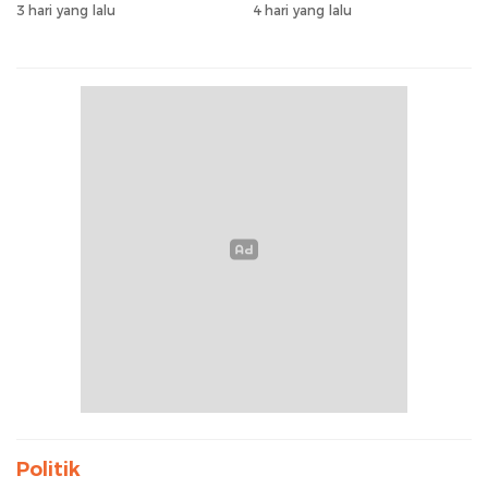
Kasus Ditangani Bid
Belajar Tanpa Meja-Kursi
3 hari yang lalu
4 hari yang lalu
Propam Polda Banten
Layak
Politik