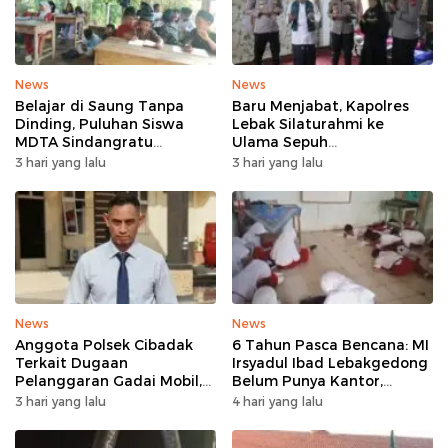
News
News
Belajar di Saung Tanpa
Baru Menjabat, Kapolres
Dinding, Puluhan Siswa
Lebak Silaturahmi ke
MDTA Sindangratu
Ulama Sepuh
Panggarangan Bertahan
Rangkasbitung
3 hari yang lalu
3 hari yang lalu
Tanpa Rehab
News
News
Anggota Polsek Cibadak
6 Tahun Pasca Bencana: MI
Terkait Dugaan
Irsyadul Ibad Lebakgedong
Pelanggaran Gadai Mobil,
Belum Punya Kantor,
Kasus Ditangani Bid
Belajar Tanpa Meja-Kursi
3 hari yang lalu
4 hari yang lalu
Propam Polda Banten
Layak