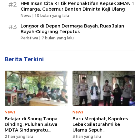
#2
HMI Insan Cita Kritik Penonaktifan Kepsek SMAN 1
Cimarga, Gubernur Banten Diminta Kaji Ulang
News |
10 bulan yang lalu
#3
Longsor di Depan Dermaga Bayah, Ruas Jalan
Bayah-Cilograng Terputus
Peristiwa |
7 bulan yang lalu
Berita Terkini
News
News
Belajar di Saung Tanpa
Baru Menjabat, Kapolres
Dinding, Puluhan Siswa
Lebak Silaturahmi ke
MDTA Sindangratu
Ulama Sepuh
Panggarangan Bertahan
Rangkasbitung
2 hari yang lalu
3 hari yang lalu