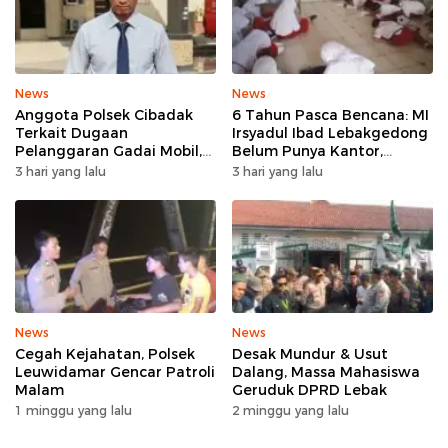
News
News
Anggota Polsek Cibadak
6 Tahun Pasca Bencana: MI
Terkait Dugaan
Irsyadul Ibad Lebakgedong
Pelanggaran Gadai Mobil,
Belum Punya Kantor,
Kasus Ditangani Bid
Belajar Tanpa Meja-Kursi
3 hari yang lalu
3 hari yang lalu
Propam Polda Banten
Layak
News
News
Cegah Kejahatan, Polsek
Desak Mundur & Usut
Leuwidamar Gencar Patroli
Dalang, Massa Mahasiswa
Malam
Geruduk DPRD Lebak
1 minggu yang lalu
2 minggu yang lalu