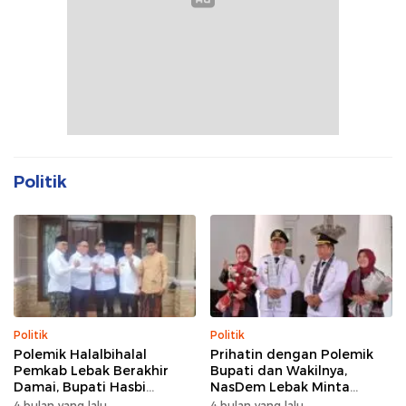
Politik
Politik
Politik
Polemik Halalbihalal
Prihatin dengan Polemik
Pemkab Lebak Berakhir
Bupati dan Wakilnya,
Damai, Bupati Hasbi
NasDem Lebak Minta
Sambangi Kediaman
Saling Introspeksi
4 bulan yang lalu
4 bulan yang lalu