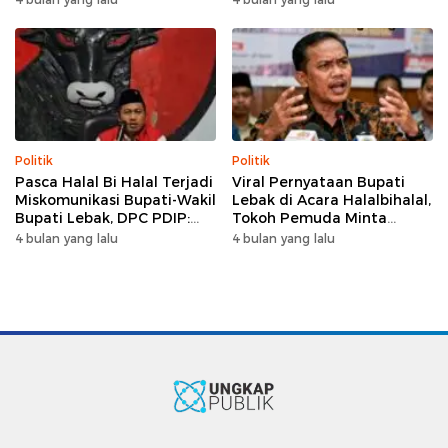
Wabup Amir Hamzah
Politik
Politik
Pasca Halal Bi Halal Terjadi
Viral Pernyataan Bupati
Miskomunikasi Bupati-Wakil
Lebak di Acara Halalbihalal,
Bupati Lebak, DPC PDIP:
Tokoh Pemuda Minta
Kami Tetap Solid dan Akan
Bersatu hingga Usul
4 bulan yang lalu
4 bulan yang lalu
Inisiasi Pertemuan Koalisi
Pemakzulan