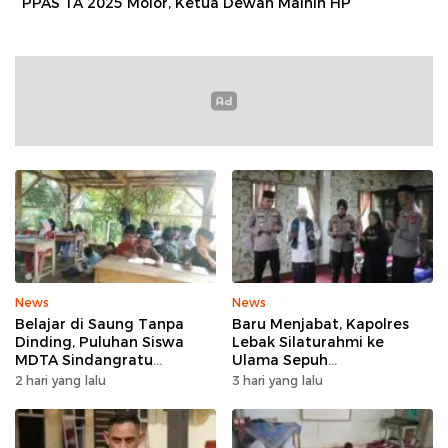
PPAS TA 2025 Molor, Ketua Dewan Mainin HP
News
News
Belajar di Saung Tanpa
Baru Menjabat, Kapolres
Dinding, Puluhan Siswa
Lebak Silaturahmi ke
MDTA Sindangratu
Ulama Sepuh
Panggarangan Bertahan
Rangkasbitung
2 hari yang lalu
3 hari yang lalu
Tanpa Rehab