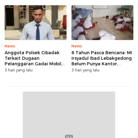
Tanpa Rehab
News
News
Anggota Polsek Cibadak
6 Tahun Pasca Bencana: MI
Terkait Dugaan
Irsyadul Ibad Lebakgedong
Pelanggaran Gadai Mobil,
Belum Punya Kantor,
Kasus Ditangani Bid
Belajar Tanpa Meja-Kursi
3 hari yang lalu
3 hari yang lalu
Propam Polda Banten
Layak