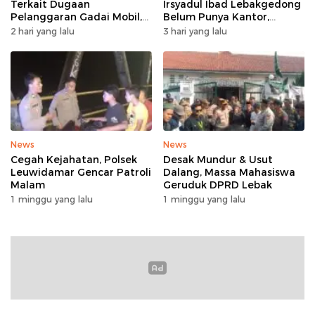
Terkait Dugaan
Irsyadul Ibad Lebakgedong
Pelanggaran Gadai Mobil,
Belum Punya Kantor,
Kasus Ditangani Bid
Belajar Tanpa Meja-Kursi
2 hari yang lalu
3 hari yang lalu
Propam Polda Banten
Layak
News
News
Cegah Kejahatan, Polsek
Desak Mundur & Usut
Leuwidamar Gencar Patroli
Dalang, Massa Mahasiswa
Malam
Geruduk DPRD Lebak
1 minggu yang lalu
1 minggu yang lalu