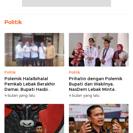
Politik
Politik
Politik
Polemik Halalbihalal
Prihatin dengan Polemik
Pemkab Lebak Berakhir
Bupati dan Wakilnya,
Damai, Bupati Hasbi
NasDem Lebak Minta
Sambangi Kediaman
Saling Introspeksi
4 bulan yang lalu
4 bulan yang lalu
Wabup Amir Hamzah