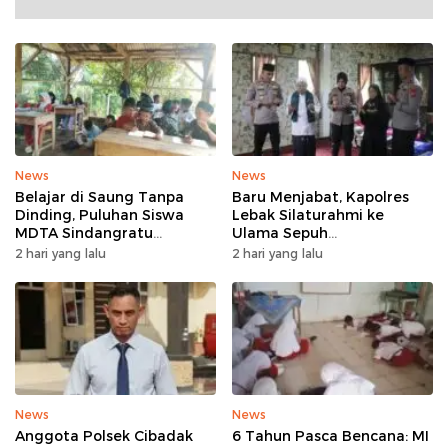
News
News
Belajar di Saung Tanpa
Baru Menjabat, Kapolres
Dinding, Puluhan Siswa
Lebak Silaturahmi ke
MDTA Sindangratu
Ulama Sepuh
Panggarangan Bertahan
Rangkasbitung
2 hari yang lalu
2 hari yang lalu
Tanpa Rehab
News
News
Anggota Polsek Cibadak
6 Tahun Pasca Bencana: MI