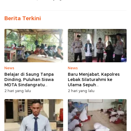
Berita Terkini
News
News
Belajar di Saung Tanpa
Baru Menjabat, Kapolres
Dinding, Puluhan Siswa
Lebak Silaturahmi ke
MDTA Sindangratu
Ulama Sepuh
Panggarangan Bertahan
Rangkasbitung
2 hari yang lalu
2 hari yang lalu
Tanpa Rehab