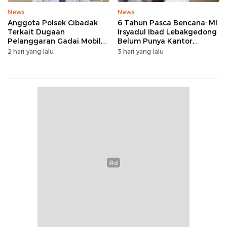
News
News
Anggota Polsek Cibadak
6 Tahun Pasca Bencana: MI
Terkait Dugaan
Irsyadul Ibad Lebakgedong
Pelanggaran Gadai Mobil,
Belum Punya Kantor,
Kasus Ditangani Bid
Belajar Tanpa Meja-Kursi
2 hari yang lalu
3 hari yang lalu
Propam Polda Banten
Layak