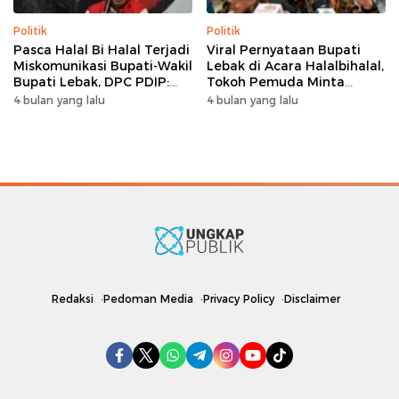
Politik
Politik
Pasca Halal Bi Halal Terjadi
Viral Pernyataan Bupati
Miskomunikasi Bupati-Wakil
Lebak di Acara Halalbihalal,
Bupati Lebak, DPC PDIP:
Tokoh Pemuda Minta
Kami Tetap Solid dan Akan
Bersatu hingga Usul
4 bulan yang lalu
4 bulan yang lalu
Inisiasi Pertemuan Koalisi
Pemakzulan
Redaksi
Pedoman Media
Privacy Policy
Disclaimer