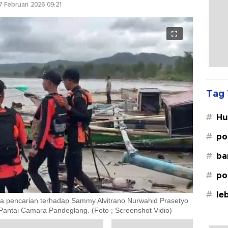
7 Februari 2026 09:21
Tag 
#
Hu
Le
#
po
#
ba
#
po
#
le
 pencarian terhadap Sammy Alvitrano Nurwahid Prasetyo
 Pantai Camara Pandeglang. (Foto ; Screenshot Vidio)