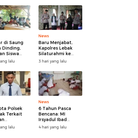
News
ar di Saung
Baru Menjabat,
 Dinding,
Kapolres Lebak
an Siswa
Silaturahmi ke
 Sindangratu
Ulama Sepuh
yang lalu
3 hari yang lalu
garangan
Rangkasbitung
han Tanpa
b
News
ta Polsek
6 Tahun Pasca
ak Terkait
Bencana: MI
an
Irsyadul Ibad
ggaran Gadai
Lebakgedong
yang lalu
4 hari yang lalu
, Kasus
Belum Punya
gani Bid
Kantor, Belajar