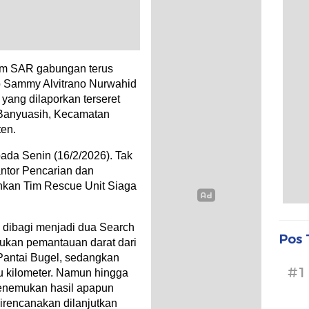
im SAR gabungan terus
p Sammy Alvitrano Nurwahid
 yang dilaporkan terseret
 Banyuasih, Kecamatan
ten.
pada Senin (16/2/2026). Tak
antor Pencarian dan
hkan Tim Rescue Unit Siaga
i dibagi menjadi dua Search
Pos 
ukan pemantauan darat dari
 Pantai Bugel, sedangkan
#1
tu kilometer. Namun hingga
menemukan hasil apapun
irencanakan dilanjutkan