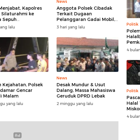
News
Menjabat, Kapolres
Anggota Polsek Cibadak
 Silaturahmi ke
Terkait Dugaan
a Sepuh
Pelanggaran Gadai Mobil,
Politik
asbitung
Kasus Ditangani Bid
yang lalu
3 hari yang lalu
Propam Polda Banten
Polem
Halalb
Pemk
Berak
4 bulan
Bupat
Samb
Kedi
Amir
News
 Kejahatan, Polsek
Desak Mundur & Usut
idamar Gencar
Dalang, Massa Mahasiswa
Politik
li Malam
Geruduk DPRD Lebak
Pasca
Halal 
gu yang lalu
2 minggu yang lalu
Misko
Bupat
4 bulan
Bupat
PDIP:
Solid
Inisi