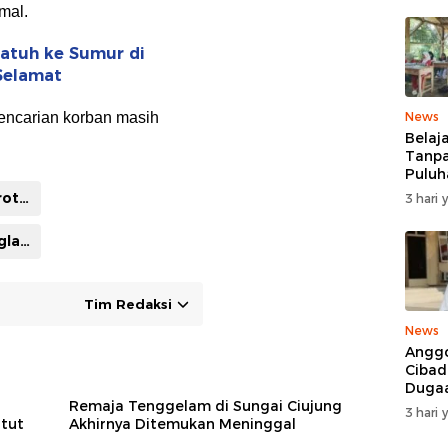
mal.
rjatuh ke Sumur di
Selamat
News
 pencarian korban masih
Belaj
Tanpa
Puluh
MDTA
Humas dan Protokoler Pemkab Lebak
3 hari 
Pang
Berta
polres pandeglang
Reha
Tim Redaksi
News
Anggo
Cibad
Duga
Pelan
Remaja Tenggelam di Sungai Ciujung
3 hari 
Mobil
tut
Akhirnya Ditemukan Meninggal
Ditan