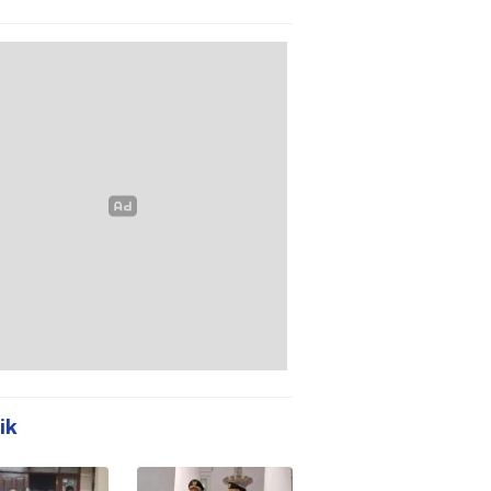
m Polda
Tanpa Meja-Kursi
en
Layak
ik