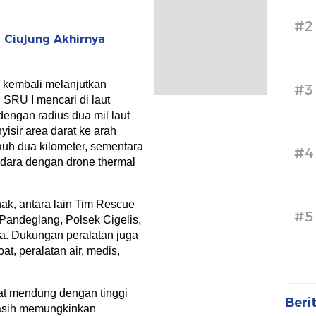
#2
 Ciujung Akhirnya
m kembali melanjutkan
#3
SRU I mencari di laut
engan radius dua mil laut
yisir area darat ke arah
auh dua kilometer, sementara
#4
udara dengan drone thermal
ak, antara lain Tim Rescue
#5
Pandeglang, Polsek Cigelis,
a. Dukungan peralatan juga
at, peralatan air, medis,
tat mendung dengan tinggi
Beri
masih memungkinkan