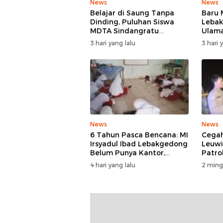
News
News
Belajar di Saung Tanpa
Baru 
Dinding, Puluhan Siswa
Lebak
MDTA Sindangratu
Ulam
Panggarangan Bertahan
Rangk
3 hari yang lalu
3 hari 
Tanpa Rehab
News
News
6 Tahun Pasca Bencana: MI
Cegah
Irsyadul Ibad Lebakgedong
Leuw
Belum Punya Kantor,
Patro
Belajar Tanpa Meja-Kursi
4 hari yang lalu
2 ming
Layak