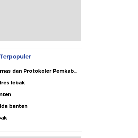
Terpopuler
mas dan Protokoler Pemkab
bak
lres lebak
nten
lda banten
bak