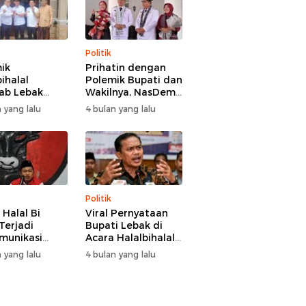
Politik
ik
Prihatin dengan
ihalal
Polemik Bupati dan
ab Lebak
Wakilnya, NasDem
hir Damai,
Lebak Minta Saling
 yang lalu
4 bulan yang lalu
i Hasbi
Introspeksi
angi
aman Wabup
 Hamzah
Politik
 Halal Bi
Viral Pernyataan
Terjadi
Bupati Lebak di
munikasi
Acara Halalbihalal,
i-Wakil
Tokoh Pemuda
 yang lalu
4 bulan yang lalu
i Lebak, DPC
Minta Bersatu
 Kami Tetap
hingga Usul
 dan Akan
Pemakzulan
asi Pertemuan