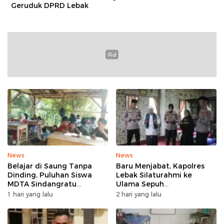
Geruduk DPRD Lebak
News
News
Belajar di Saung Tanpa
Baru Menjabat, Kapolres
Dinding, Puluhan Siswa
Lebak Silaturahmi ke
MDTA Sindangratu
Ulama Sepuh
Panggarangan Bertahan
Rangkasbitung
1 hari yang lalu
2 hari yang lalu
Tanpa Rehab