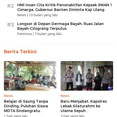
#2
HMI Insan Cita Kritik Penonaktifan Kepsek SMAN 1
Cimarga, Gubernur Banten Diminta Kaji Ulang
News |
10 bulan yang lalu
#3
Longsor di Depan Dermaga Bayah, Ruas Jalan
Bayah-Cilograng Terputus
Peristiwa |
7 bulan yang lalu
Berita Terkini
News
News
Belajar di Saung Tanpa
Baru Menjabat, Kapolres
Dinding, Puluhan Siswa
Lebak Silaturahmi ke
MDTA Sindangratu
Ulama Sepuh
Panggarangan Bertahan
Rangkasbitung
1 hari yang lalu
2 hari yang lalu