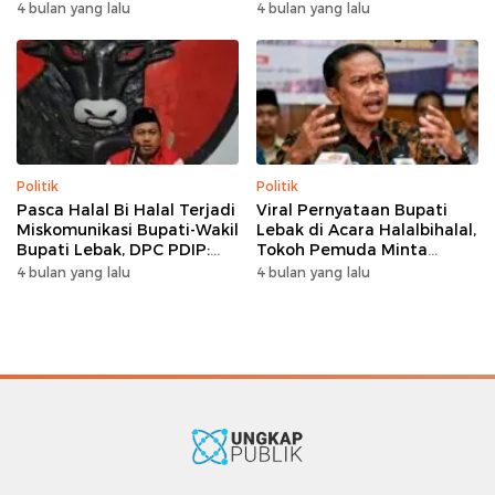
Sambangi Kediaman
Saling Introspeksi
4 bulan yang lalu
4 bulan yang lalu
Wabup Amir Hamzah
Politik
Politik
Pasca Halal Bi Halal Terjadi
Viral Pernyataan Bupati
Miskomunikasi Bupati-Wakil
Lebak di Acara Halalbihalal,
Bupati Lebak, DPC PDIP:
Tokoh Pemuda Minta
Kami Tetap Solid dan Akan
Bersatu hingga Usul
4 bulan yang lalu
4 bulan yang lalu
Inisiasi Pertemuan Koalisi
Pemakzulan