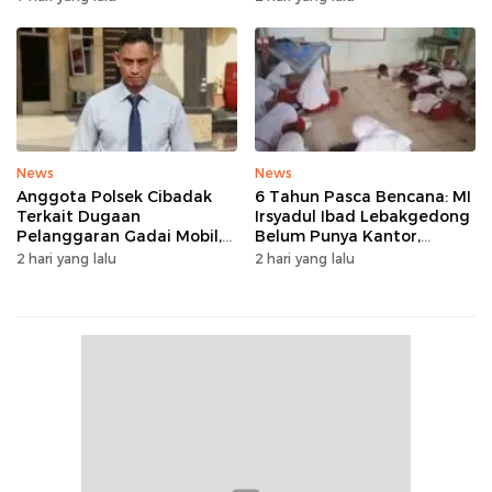
Tanpa Rehab
News
News
Anggota Polsek Cibadak
6 Tahun Pasca Bencana: MI
Terkait Dugaan
Irsyadul Ibad Lebakgedong
Pelanggaran Gadai Mobil,
Belum Punya Kantor,
Kasus Ditangani Bid
Belajar Tanpa Meja-Kursi
2 hari yang lalu
2 hari yang lalu
Propam Polda Banten
Layak