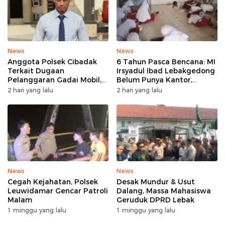
News
News
Anggota Polsek Cibadak
6 Tahun Pasca Bencana: MI
Terkait Dugaan
Irsyadul Ibad Lebakgedong
Pelanggaran Gadai Mobil,
Belum Punya Kantor,
Kasus Ditangani Bid
Belajar Tanpa Meja-Kursi
2 hari yang lalu
2 hari yang lalu
Propam Polda Banten
Layak
News
News
Cegah Kejahatan, Polsek
Desak Mundur & Usut
Leuwidamar Gencar Patroli
Dalang, Massa Mahasiswa
Malam
Geruduk DPRD Lebak
1 minggu yang lalu
1 minggu yang lalu