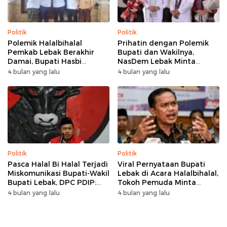
Politik
Politik
Polemik Halalbihalal
Prihatin dengan Polemik
Pemkab Lebak Berakhir
Bupati dan Wakilnya,
Damai, Bupati Hasbi
NasDem Lebak Minta
Sambangi Kediaman
Saling Introspeksi
4 bulan yang lalu
4 bulan yang lalu
Wabup Amir Hamzah
Politik
Politik
Pasca Halal Bi Halal Terjadi
Viral Pernyataan Bupati
Miskomunikasi Bupati-Wakil
Lebak di Acara Halalbihalal,
Bupati Lebak, DPC PDIP:
Tokoh Pemuda Minta
Kami Tetap Solid dan Akan
Bersatu hingga Usul
4 bulan yang lalu
4 bulan yang lalu
Inisiasi Pertemuan Koalisi
Pemakzulan