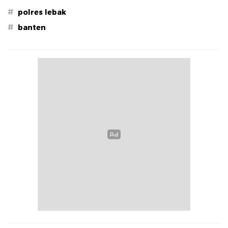
#
polres lebak
#
banten