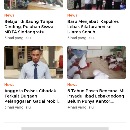
News
News
Belajar di Saung Tanpa
Baru Menjabat, Kapolres
Dinding, Puluhan Siswa
Lebak Silaturahmi ke
MDTA Sindangratu
Ulama Sepuh
Panggarangan Bertahan
Rangkasbitung
3 hari yang lalu
3 hari yang lalu
Tanpa Rehab
News
News
Anggota Polsek Cibadak
6 Tahun Pasca Bencana: MI
Terkait Dugaan
Irsyadul Ibad Lebakgedong
Pelanggaran Gadai Mobil,
Belum Punya Kantor,
Kasus Ditangani Bid
Belajar Tanpa Meja-Kursi
3 hari yang lalu
4 hari yang lalu
Propam Polda Banten
Layak