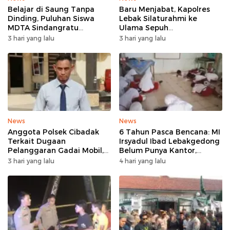
Belajar di Saung Tanpa
Baru Menjabat, Kapolres
Dinding, Puluhan Siswa
Lebak Silaturahmi ke
MDTA Sindangratu
Ulama Sepuh
Panggarangan Bertahan
Rangkasbitung
3 hari yang lalu
3 hari yang lalu
Tanpa Rehab
News
News
Anggota Polsek Cibadak
6 Tahun Pasca Bencana: MI
Terkait Dugaan
Irsyadul Ibad Lebakgedong
Pelanggaran Gadai Mobil,
Belum Punya Kantor,
Kasus Ditangani Bid
Belajar Tanpa Meja-Kursi
3 hari yang lalu
4 hari yang lalu
Propam Polda Banten
Layak