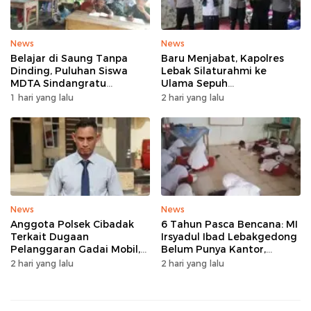
News
News
Belajar di Saung Tanpa
Baru Menjabat, Kapolres
Dinding, Puluhan Siswa
Lebak Silaturahmi ke
MDTA Sindangratu
Ulama Sepuh
Panggarangan Bertahan
Rangkasbitung
1 hari yang lalu
2 hari yang lalu
Tanpa Rehab
News
News
Anggota Polsek Cibadak
6 Tahun Pasca Bencana: MI
Terkait Dugaan
Irsyadul Ibad Lebakgedong
Pelanggaran Gadai Mobil,
Belum Punya Kantor,
Kasus Ditangani Bid
Belajar Tanpa Meja-Kursi
2 hari yang lalu
2 hari yang lalu
Propam Polda Banten
Layak