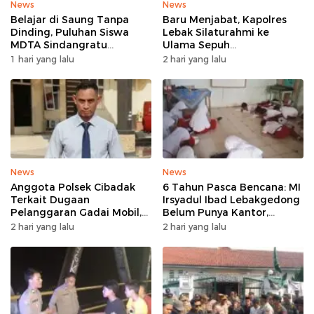
News
News
Belajar di Saung Tanpa
Baru Menjabat, Kapolres
Dinding, Puluhan Siswa
Lebak Silaturahmi ke
MDTA Sindangratu
Ulama Sepuh
Panggarangan Bertahan
Rangkasbitung
1 hari yang lalu
2 hari yang lalu
Tanpa Rehab
News
News
Anggota Polsek Cibadak
6 Tahun Pasca Bencana: MI
Terkait Dugaan
Irsyadul Ibad Lebakgedong
Pelanggaran Gadai Mobil,
Belum Punya Kantor,
Kasus Ditangani Bid
Belajar Tanpa Meja-Kursi
2 hari yang lalu
2 hari yang lalu
Propam Polda Banten
Layak