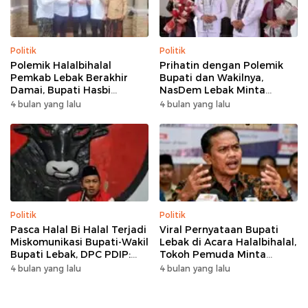
Politik
Politik
Polemik Halalbihalal
Prihatin dengan Polemik
Pemkab Lebak Berakhir
Bupati dan Wakilnya,
Damai, Bupati Hasbi
NasDem Lebak Minta
Sambangi Kediaman
Saling Introspeksi
4 bulan yang lalu
4 bulan yang lalu
Wabup Amir Hamzah
Politik
Politik
Pasca Halal Bi Halal Terjadi
Viral Pernyataan Bupati
Miskomunikasi Bupati-Wakil
Lebak di Acara Halalbihalal,
Bupati Lebak, DPC PDIP:
Tokoh Pemuda Minta
Kami Tetap Solid dan Akan
Bersatu hingga Usul
4 bulan yang lalu
4 bulan yang lalu
Inisiasi Pertemuan Koalisi
Pemakzulan