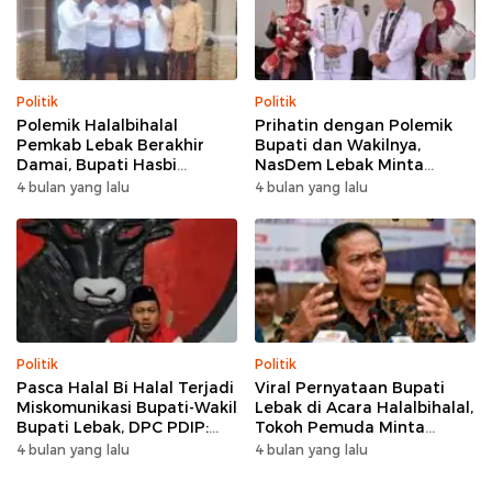
Politik
Politik
Polemik Halalbihalal
Prihatin dengan Polemik
Pemkab Lebak Berakhir
Bupati dan Wakilnya,
Damai, Bupati Hasbi
NasDem Lebak Minta
Sambangi Kediaman
Saling Introspeksi
4 bulan yang lalu
4 bulan yang lalu
Wabup Amir Hamzah
Politik
Politik
Pasca Halal Bi Halal Terjadi
Viral Pernyataan Bupati
Miskomunikasi Bupati-Wakil
Lebak di Acara Halalbihalal,
Bupati Lebak, DPC PDIP:
Tokoh Pemuda Minta
Kami Tetap Solid dan Akan
Bersatu hingga Usul
4 bulan yang lalu
4 bulan yang lalu
Inisiasi Pertemuan Koalisi
Pemakzulan