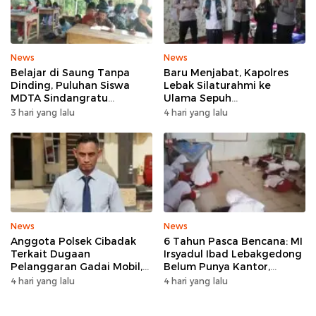
News
News
Belajar di Saung Tanpa
Baru Menjabat, Kapolres
Dinding, Puluhan Siswa
Lebak Silaturahmi ke
MDTA Sindangratu
Ulama Sepuh
Panggarangan Bertahan
Rangkasbitung
3 hari yang lalu
4 hari yang lalu
Tanpa Rehab
News
News
Anggota Polsek Cibadak
6 Tahun Pasca Bencana: MI
Terkait Dugaan
Irsyadul Ibad Lebakgedong
Pelanggaran Gadai Mobil,
Belum Punya Kantor,
Kasus Ditangani Bid
Belajar Tanpa Meja-Kursi
4 hari yang lalu
4 hari yang lalu
Propam Polda Banten
Layak