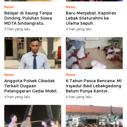
News
News
Belajar di Saung Tanpa
Baru Menjabat, Kapolres
Dinding, Puluhan Siswa
Lebak Silaturahmi ke
MDTA Sindangratu
Ulama Sepuh
Panggarangan Bertahan
Rangkasbitung
3 hari yang lalu
4 hari yang lalu
Tanpa Rehab
News
News
Anggota Polsek Cibadak
6 Tahun Pasca Bencana: MI
Terkait Dugaan
Irsyadul Ibad Lebakgedong
Pelanggaran Gadai Mobil,
Belum Punya Kantor,
Kasus Ditangani Bid
Belajar Tanpa Meja-Kursi
4 hari yang lalu
4 hari yang lalu
Propam Polda Banten
Layak