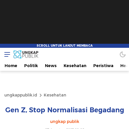
Home
Politik
News
Kesehatan
Peristiwa
Hea
ungkappublik.id
Kesehatan
Gen Z, Stop Normalisasi Begadang
ungkap publik