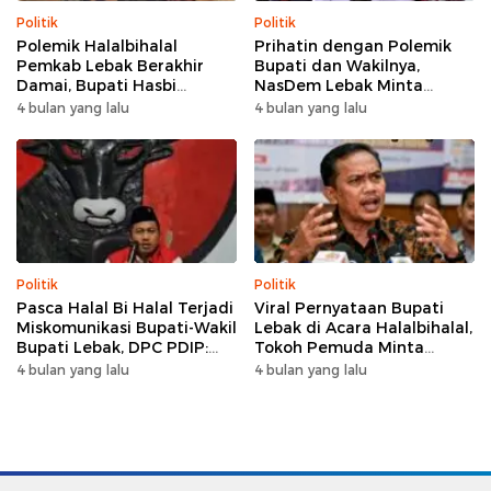
Politik
Politik
Polemik Halalbihalal
Prihatin dengan Polemik
Pemkab Lebak Berakhir
Bupati dan Wakilnya,
Damai, Bupati Hasbi
NasDem Lebak Minta
Sambangi Kediaman
Saling Introspeksi
4 bulan yang lalu
4 bulan yang lalu
Wabup Amir Hamzah
Politik
Politik
Pasca Halal Bi Halal Terjadi
Viral Pernyataan Bupati
Miskomunikasi Bupati-Wakil
Lebak di Acara Halalbihalal,
Bupati Lebak, DPC PDIP:
Tokoh Pemuda Minta
Kami Tetap Solid dan Akan
Bersatu hingga Usul
4 bulan yang lalu
4 bulan yang lalu
Inisiasi Pertemuan Koalisi
Pemakzulan