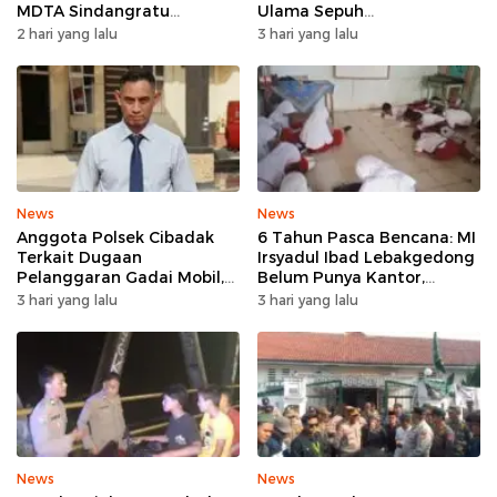
MDTA Sindangratu
Ulama Sepuh
Panggarangan Bertahan
Rangkasbitung
2 hari yang lalu
3 hari yang lalu
Tanpa Rehab
News
News
Anggota Polsek Cibadak
6 Tahun Pasca Bencana: MI
Terkait Dugaan
Irsyadul Ibad Lebakgedong
Pelanggaran Gadai Mobil,
Belum Punya Kantor,
Kasus Ditangani Bid
Belajar Tanpa Meja-Kursi
3 hari yang lalu
3 hari yang lalu
Propam Polda Banten
Layak
News
News