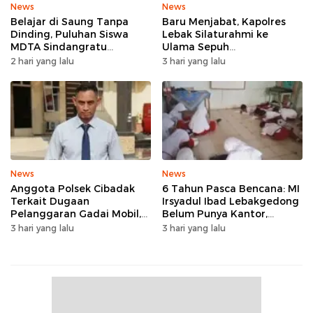
News
News
Belajar di Saung Tanpa
Baru Menjabat, Kapolres
Dinding, Puluhan Siswa
Lebak Silaturahmi ke
MDTA Sindangratu
Ulama Sepuh
Panggarangan Bertahan
Rangkasbitung
2 hari yang lalu
3 hari yang lalu
Tanpa Rehab
News
News
Anggota Polsek Cibadak
6 Tahun Pasca Bencana: MI
Terkait Dugaan
Irsyadul Ibad Lebakgedong
Pelanggaran Gadai Mobil,
Belum Punya Kantor,
Kasus Ditangani Bid
Belajar Tanpa Meja-Kursi
3 hari yang lalu
3 hari yang lalu
Propam Polda Banten
Layak