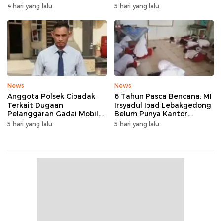
Panggarangan Bertahan
Rangkasbitung
4 hari yang lalu
5 hari yang lalu
Tanpa Rehab
News
News
Anggota Polsek Cibadak
6 Tahun Pasca Bencana: MI
Terkait Dugaan
Irsyadul Ibad Lebakgedong
Pelanggaran Gadai Mobil,
Belum Punya Kantor,
Kasus Ditangani Bid
Belajar Tanpa Meja-Kursi
5 hari yang lalu
5 hari yang lalu
Propam Polda Banten
Layak