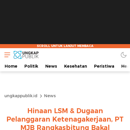
Home
Politik
News
Kesehatan
Peristiwa
Hea
ungkappublik.id
News
Hinaan LSM & Dugaan
Pelanggaran Ketenagakerjaan, PT
MJB Rangkasbitung Bakal