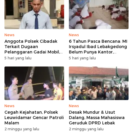
News
News
Anggota Polsek Cibadak
6 Tahun Pasca Bencana: MI
Terkait Dugaan
Irsyadul Ibad Lebakgedong
Pelanggaran Gadai Mobil,
Belum Punya Kantor,
Kasus Ditangani Bid
Belajar Tanpa Meja-Kursi
5 hari yang lalu
5 hari yang lalu
Propam Polda Banten
Layak
News
News
Cegah Kejahatan, Polsek
Desak Mundur & Usut
Leuwidamar Gencar Patroli
Dalang, Massa Mahasiswa
Malam
Geruduk DPRD Lebak
2 minggu yang lalu
2 minggu yang lalu