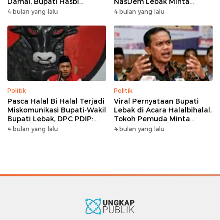
Damai, Bupati Hasbi
NasDem Lebak Minta
Sambangi Kediaman
Saling Introspeksi
4 bulan yang lalu
4 bulan yang lalu
Wabup Amir Hamzah
Politik
Politik
Pasca Halal Bi Halal Terjadi
Viral Pernyataan Bupati
Miskomunikasi Bupati-Wakil
Lebak di Acara Halalbihalal,
Bupati Lebak, DPC PDIP:
Tokoh Pemuda Minta
Kami Tetap Solid dan Akan
Bersatu hingga Usul
4 bulan yang lalu
4 bulan yang lalu
Inisiasi Pertemuan Koalisi
Pemakzulan