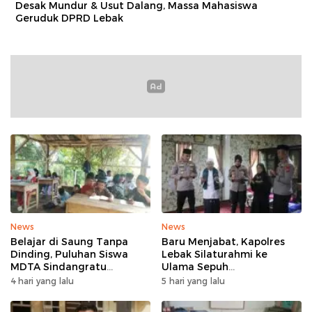
Desak Mundur & Usut Dalang, Massa Mahasiswa
Geruduk DPRD Lebak
News
News
Belajar di Saung Tanpa
Baru Menjabat, Kapolres
Dinding, Puluhan Siswa
Lebak Silaturahmi ke
MDTA Sindangratu
Ulama Sepuh
Panggarangan Bertahan
Rangkasbitung
4 hari yang lalu
5 hari yang lalu
Tanpa Rehab