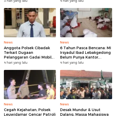
3 hari yang lalu
4 hari yang lalu
Tanpa Rehab
News
News
Anggota Polsek Cibadak
6 Tahun Pasca Bencana: MI
Terkait Dugaan
Irsyadul Ibad Lebakgedong
Pelanggaran Gadai Mobil,
Belum Punya Kantor,
Kasus Ditangani Bid
Belajar Tanpa Meja-Kursi
4 hari yang lalu
4 hari yang lalu
Propam Polda Banten
Layak
News
News
Cegah Kejahatan, Polsek
Desak Mundur & Usut
Leuwidamar Gencar Patroli
Dalang, Massa Mahasiswa