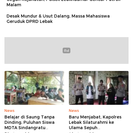
Malam
Desak Mundur & Usut Dalang, Massa Mahasiswa
Geruduk DPRD Lebak
News
News
Belajar di Saung Tanpa
Baru Menjabat, Kapolres
Dinding, Puluhan Siswa
Lebak Silaturahmi ke
MDTA Sindangratu
Ulama Sepuh
Panggarangan Bertahan
Rangkasbitung