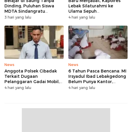
Belajar di Saung Tanpa
Baru Menjabat, Kapolres
Dinding, Puluhan Siswa
Lebak Silaturahmi ke
MDTA Sindangratu
Ulama Sepuh
Panggarangan Bertahan
Rangkasbitung
3 hari yang lalu
4 hari yang lalu
Tanpa Rehab
News
News
Anggota Polsek Cibadak
6 Tahun Pasca Bencana: MI
Terkait Dugaan
Irsyadul Ibad Lebakgedong
Pelanggaran Gadai Mobil,
Belum Punya Kantor,
Kasus Ditangani Bid
Belajar Tanpa Meja-Kursi
4 hari yang lalu
4 hari yang lalu
Propam Polda Banten
Layak