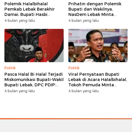
Polemik Halalbihalal
Prihatin dengan Polemik
Pemkab Lebak Berakhir
Bupati dan Wakilnya,
Damai, Bupati Hasbi
NasDem Lebak Minta
Sambangi Kediaman
Saling Introspeksi
4 bulan yang lalu
4 bulan yang lalu
Wabup Amir Hamzah
Politik
Politik
Pasca Halal Bi Halal Terjadi
Viral Pernyataan Bupati
Miskomunikasi Bupati-Wakil
Lebak di Acara Halalbihalal,
Bupati Lebak, DPC PDIP:
Tokoh Pemuda Minta
Kami Tetap Solid dan Akan
Bersatu hingga Usul
4 bulan yang lalu
4 bulan yang lalu
Inisiasi Pertemuan Koalisi
Pemakzulan