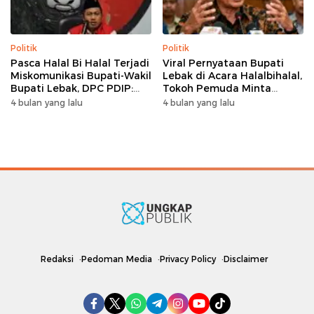
Politik
Politik
Pasca Halal Bi Halal Terjadi
Viral Pernyataan Bupati
Miskomunikasi Bupati-Wakil
Lebak di Acara Halalbihalal,
Bupati Lebak, DPC PDIP:
Tokoh Pemuda Minta
Kami Tetap Solid dan Akan
Bersatu hingga Usul
4 bulan yang lalu
4 bulan yang lalu
Inisiasi Pertemuan Koalisi
Pemakzulan
Redaksi
Pedoman Media
Privacy Policy
Disclaimer