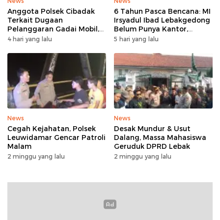
News
News
Anggota Polsek Cibadak
6 Tahun Pasca Bencana: MI
Terkait Dugaan
Irsyadul Ibad Lebakgedong
Pelanggaran Gadai Mobil,
Belum Punya Kantor,
Kasus Ditangani Bid
Belajar Tanpa Meja-Kursi
4 hari yang lalu
5 hari yang lalu
Propam Polda Banten
Layak
News
News
Cegah Kejahatan, Polsek
Desak Mundur & Usut
Leuwidamar Gencar Patroli
Dalang, Massa Mahasiswa
Malam
Geruduk DPRD Lebak
2 minggu yang lalu
2 minggu yang lalu