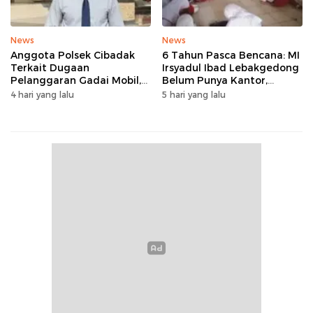
News
News
Anggota Polsek Cibadak
6 Tahun Pasca Bencana: MI
Terkait Dugaan
Irsyadul Ibad Lebakgedong
Pelanggaran Gadai Mobil,
Belum Punya Kantor,
Kasus Ditangani Bid
Belajar Tanpa Meja-Kursi
4 hari yang lalu
5 hari yang lalu
Propam Polda Banten
Layak