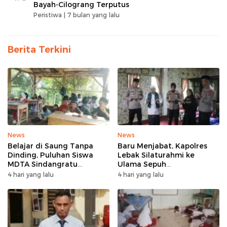
Bayah-Cilograng Terputus
Peristiwa |
7 bulan yang lalu
Berita Terkini
News
News
Belajar di Saung Tanpa
Baru Menjabat, Kapolres
Dinding, Puluhan Siswa
Lebak Silaturahmi ke
MDTA Sindangratu
Ulama Sepuh
Panggarangan Bertahan
Rangkasbitung
4 hari yang lalu
4 hari yang lalu
Tanpa Rehab