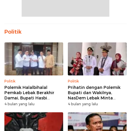
Politik
Politik
Politik
Polemik Halalbihalal
Prihatin dengan Polemik
Pemkab Lebak Berakhir
Bupati dan Wakilnya,
Damai, Bupati Hasbi
NasDem Lebak Minta
Sambangi Kediaman
Saling Introspeksi
4 bulan yang lalu
4 bulan yang lalu
Wabup Amir Hamzah