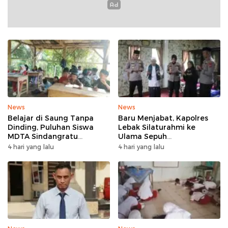
News
News
Belajar di Saung Tanpa
Baru Menjabat, Kapolres
Dinding, Puluhan Siswa
Lebak Silaturahmi ke
MDTA Sindangratu
Ulama Sepuh
Panggarangan Bertahan
Rangkasbitung
4 hari yang lalu
4 hari yang lalu
Tanpa Rehab