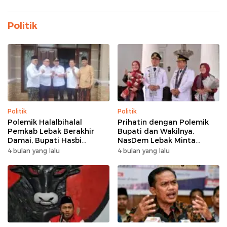
Politik
Politik
Politik
Polemik Halalbihalal
Prihatin dengan Polemik
Pemkab Lebak Berakhir
Bupati dan Wakilnya,
Damai, Bupati Hasbi
NasDem Lebak Minta
Sambangi Kediaman
Saling Introspeksi
4 bulan yang lalu
4 bulan yang lalu
Wabup Amir Hamzah