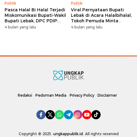
Politik
Politik
Pasca Halal Bi Halal Terjadi
Viral Pernyataan Bupati
Miskomunikasi Bupati-Wakil
Lebak di Acara Halalbihalal,
Bupati Lebak, DPC PDIP:
Tokoh Pemuda Minta
Kami Tetap Solid dan Akan
Bersatu hingga Usul
4 bulan yang lalu
4 bulan yang lalu
Inisiasi Pertemuan Koalisi
Pemakzulan
Redaksi
Pedoman Media
Privacy Policy
Disclaimer
Copyright © 2025.
ungkappublik.id
. All rights reserved