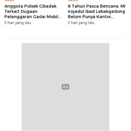
Anggota Polsek Cibadak
6 Tahun Pasca Bencana: MI
Terkait Dugaan
Irsyadul Ibad Lebakgedong
Pelanggaran Gadai Mobil,
Belum Punya Kantor,
Kasus Ditangani Bid
Belajar Tanpa Meja-Kursi
5 hari yang lalu
5 hari yang lalu
Propam Polda Banten
Layak