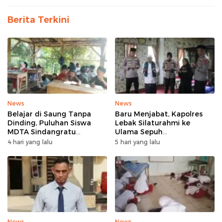
Berita Terkini
News
News
Belajar di Saung Tanpa
Baru Menjabat, Kapolres
Dinding, Puluhan Siswa
Lebak Silaturahmi ke
MDTA Sindangratu
Ulama Sepuh
Panggarangan Bertahan
Rangkasbitung
4 hari yang lalu
5 hari yang lalu
Tanpa Rehab
News
News