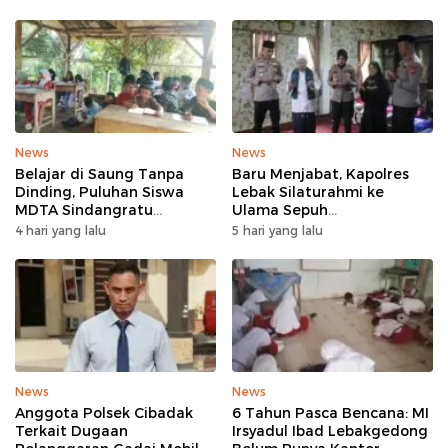
News
News
Belajar di Saung Tanpa
Baru Menjabat, Kapolres
Dinding, Puluhan Siswa
Lebak Silaturahmi ke
MDTA Sindangratu
Ulama Sepuh
Panggarangan Bertahan
Rangkasbitung
4 hari yang lalu
5 hari yang lalu
Tanpa Rehab
News
News
Anggota Polsek Cibadak
6 Tahun Pasca Bencana: MI
Terkait Dugaan
Irsyadul Ibad Lebakgedong