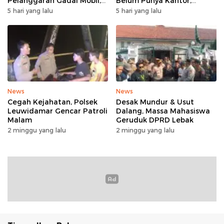
Pelanggaran Gadai Mobil,
Belum Punya Kantor,
Kasus Ditangani Bid
Belajar Tanpa Meja-Kursi
5 hari yang lalu
5 hari yang lalu
Propam Polda Banten
Layak
News
News
Cegah Kejahatan, Polsek
Desak Mundur & Usut
Leuwidamar Gencar Patroli
Dalang, Massa Mahasiswa
Malam
Geruduk DPRD Lebak
2 minggu yang lalu
2 minggu yang lalu