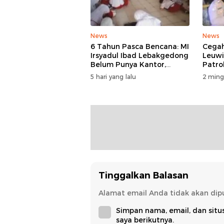
News
News
6 Tahun Pasca Bencana: MI
Cegah
Irsyadul Ibad Lebakgedong
Leuw
Belum Punya Kantor,
Patro
Belajar Tanpa Meja-Kursi
5 hari yang lalu
2 ming
Layak
Tinggalkan Balasan
Alamat email Anda tidak akan dipu
Simpan nama, email, dan sit
saya berikutnya.