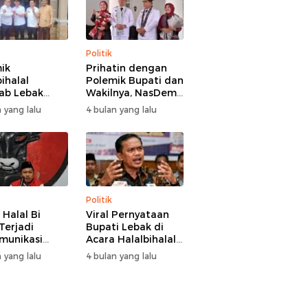
Politik
ik
Prihatin dengan
ihalal
Polemik Bupati dan
ab Lebak
Wakilnya, NasDem
hir Damai,
Lebak Minta Saling
 yang lalu
4 bulan yang lalu
i Hasbi
Introspeksi
angi
aman Wabup
 Hamzah
Politik
 Halal Bi
Viral Pernyataan
Terjadi
Bupati Lebak di
munikasi
Acara Halalbihalal,
i-Wakil
Tokoh Pemuda
 yang lalu
4 bulan yang lalu
i Lebak, DPC
Minta Bersatu
 Kami Tetap
hingga Usul
 dan Akan
Pemakzulan
asi Pertemuan