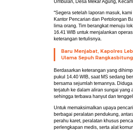
Umbulan, Desa Mekar Agung, Kecama
“Segera setelah laporan masuk, kam
Kantor Pencarian dan Pertolongan B
lima orang. Tim berangkat menuju loka
16.41 WIB untuk menjalankan operasi 
keterangan tertulisnya.
Baru Menjabat, Kapolres Leb
Ulama Sepuh Rangkasbitung
Berdasarkan keterangan yang dihimpu
pukul 14.40 WIB, saat MS sedang ber
bersama sejumlah temannya. Diduga 
terjatuh ke dalam aliran sungai yang
sehingga terbawa hanyut dan tengge
Untuk memaksimalkan upaya pencar
berbagai peralatan pendukung, antara
perahu karet, peralatan khusus pencari
perlengkapan medis, serta alat komun