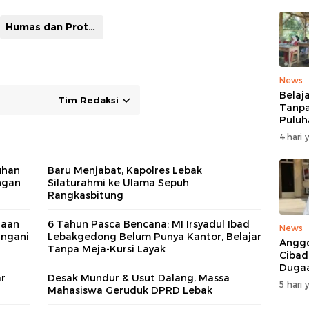
Humas dan Protokoler Pemkab Lebak
News
Belaj
Tim Redaksi
Tanpa
Puluh
MDTA
4 hari 
Pang
Berta
Reha
uhan
Baru Menjabat, Kapolres Lebak
ngan
Silaturahmi ke Ulama Sepuh
Rangkasbitung
gaan
6 Tahun Pasca Bencana: MI Irsyadul Ibad
News
angani
Lebakgedong Belum Punya Kantor, Belajar
Anggo
Tanpa Meja-Kursi Layak
Cibad
Duga
r
Desak Mundur & Usut Dalang, Massa
Pelan
5 hari 
Mahasiswa Geruduk DPRD Lebak
Mobil
Ditan