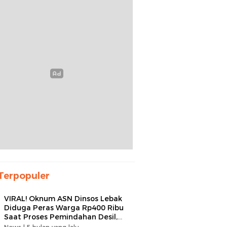
Terpopuler
VIRAL! Oknum ASN Dinsos Lebak
Diduga Peras Warga Rp400 Ribu
Saat Proses Pemindahan Desil,
Kades Minta Dipecat