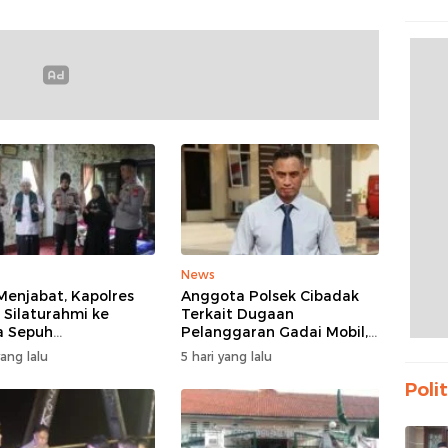
Propa
Bant
News
Menjabat, Kapolres
Anggota Polsek Cibadak
 Silaturahmi ke
Terkait Dugaan
a Sepuh
Pelanggaran Gadai Mobil,
asbitung
Kasus Ditangani Bid
yang lalu
5 hari yang lalu
Propam Polda Banten
Polit