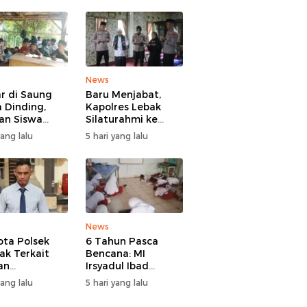
News
ar di Saung
Baru Menjabat,
 Dinding,
Kapolres Lebak
an Siswa
Silaturahmi ke
 Sindangratu
Ulama Sepuh
yang lalu
5 hari yang lalu
garangan
Rangkasbitung
han Tanpa
b
News
ta Polsek
6 Tahun Pasca
ak Terkait
Bencana: MI
an
Irsyadul Ibad
ggaran Gadai
Lebakgedong
yang lalu
5 hari yang lalu
, Kasus
Belum Punya
gani Bid
Kantor, Belajar