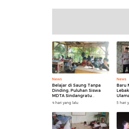
News
News
Belajar di Saung Tanpa
Baru 
Dinding, Puluhan Siswa
Lebak
MDTA Sindangratu
Ulam
Panggarangan Bertahan
Rangk
4 hari yang lalu
5 hari 
Tanpa Rehab