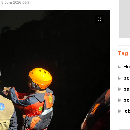
5 Juni 2026 06:51
Tag 
#
Hu
Le
#
po
#
ba
#
po
#
le