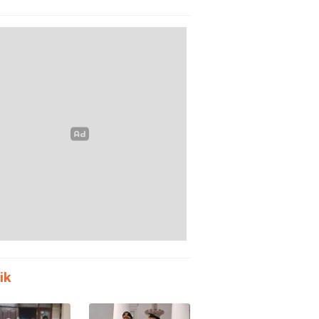
m Polda
Tanpa Meja-Kursi
en
Layak
ik