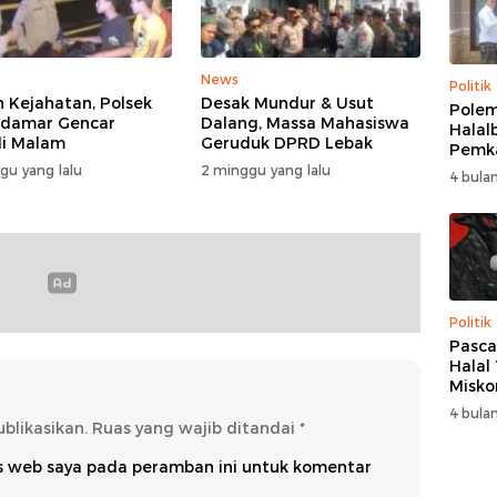
News
Politik
 Kejahatan, Polsek
Desak Mundur & Usut
Polem
idamar Gencar
Dalang, Massa Mahasiswa
Halalb
li Malam
Geruduk DPRD Lebak
Pemk
Berak
gu yang lalu
2 minggu yang lalu
4 bulan
Bupat
Samb
Kedi
Amir
Politik
Pasca
Halal 
Misko
Bupat
4 bulan
Bupat
blikasikan.
Ruas yang wajib ditandai
*
PDIP:
Solid
us web saya pada peramban ini untuk komentar
Inisi