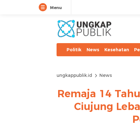
Menu
Politik
News
Kesehatan
Pe
ungkappublik.id
News
Remaja 14 Tahu
Ciujung Leb
P