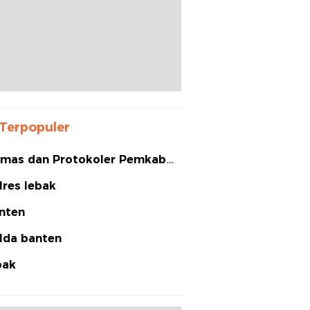
Terpopuler
mas dan Protokoler Pemkab
bak
lres lebak
nten
lda banten
bak