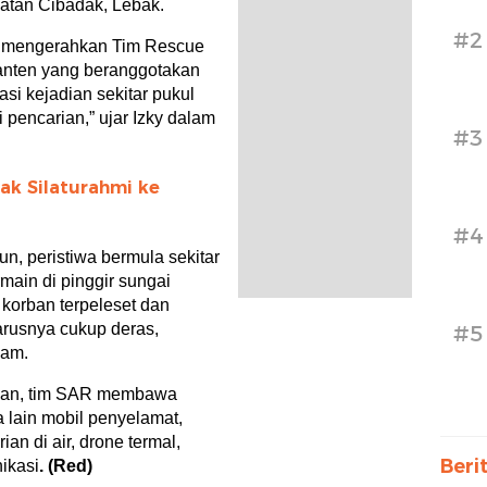
tan Cibadak, Lebak.
#2
i mengerahkan Tim Rescue
anten yang beranggotakan
si kejadian sekitar pukul
pencarian,” ujar Izky dalam
#3
ak Silaturahmi ke
#4
n, peristiwa bermula sekitar
main di pinggir sungai
korban terpeleset dan
 arusnya cukup deras,
#5
lam.
ian, tim SAR membawa
 lain mobil penyelamat,
an di air, drone termal,
Beri
ikasi
. (Red)