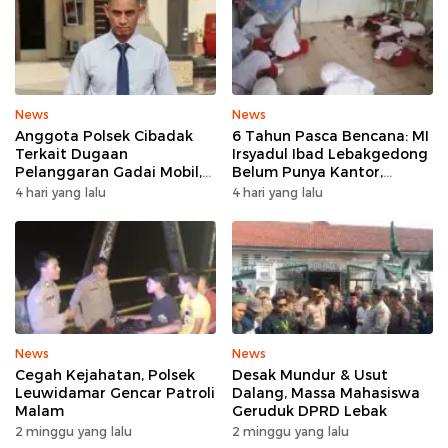
News
News
Anggota Polsek Cibadak
6 Tahun Pasca Bencana: MI
Terkait Dugaan
Irsyadul Ibad Lebakgedong
Pelanggaran Gadai Mobil,
Belum Punya Kantor,
Kasus Ditangani Bid
Belajar Tanpa Meja-Kursi
4 hari yang lalu
4 hari yang lalu
Propam Polda Banten
Layak
News
News
Cegah Kejahatan, Polsek
Desak Mundur & Usut
Leuwidamar Gencar Patroli
Dalang, Massa Mahasiswa
Malam
Geruduk DPRD Lebak
2 minggu yang lalu
2 minggu yang lalu