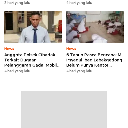
Panggarangan Bertahan
Rangkasbitung
3 hari yang lalu
4 hari yang lalu
Tanpa Rehab
News
News
Anggota Polsek Cibadak
6 Tahun Pasca Bencana: MI
Terkait Dugaan
Irsyadul Ibad Lebakgedong
Pelanggaran Gadai Mobil,
Belum Punya Kantor,
Kasus Ditangani Bid
Belajar Tanpa Meja-Kursi
4 hari yang lalu
4 hari yang lalu
Propam Polda Banten
Layak