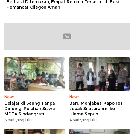
Berhasil Ditemukan, Empat Remaja Tersesat di Bukit
Pemancar Cilegon Aman
News
News
Belajar di Saung Tanpa
Baru Menjabat, Kapolres
Dinding, Puluhan Siswa
Lebak Silaturahmi ke
MDTA Sindangratu
Ulama Sepuh
Panggarangan Bertahan
Rangkasbitung
3 hari yang lalu
4 hari yang lalu
Tanpa Rehab