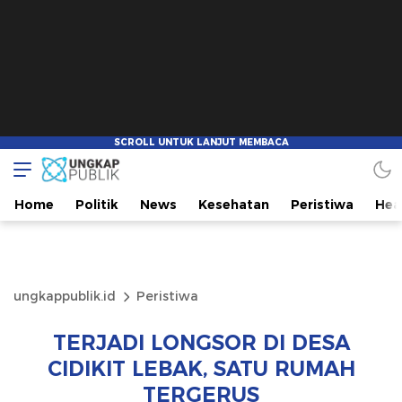
Home
Politik
News
Kesehatan
Peristiwa
Hea
ungkappublik.id
Peristiwa
TERJADI LONGSOR DI DESA
CIDIKIT LEBAK, SATU RUMAH
TERGERUS