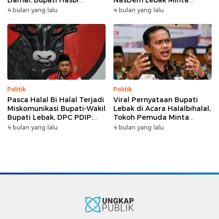
Damai, Bupati Hasbi
NasDem Lebak Minta
Sambangi Kediaman
Saling Introspeksi
4 bulan yang lalu
4 bulan yang lalu
Wabup Amir Hamzah
Politik
Politik
Pasca Halal Bi Halal Terjadi
Viral Pernyataan Bupati
Miskomunikasi Bupati-Wakil
Lebak di Acara Halalbihalal,
Bupati Lebak, DPC PDIP:
Tokoh Pemuda Minta
Kami Tetap Solid dan Akan
Bersatu hingga Usul
4 bulan yang lalu
4 bulan yang lalu
Inisiasi Pertemuan Koalisi
Pemakzulan