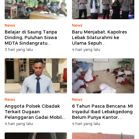
News
News
Belajar di Saung Tanpa
Baru Menjabat, Kapolres
Dinding, Puluhan Siswa
Lebak Silaturahmi ke
MDTA Sindangratu
Ulama Sepuh
Panggarangan Bertahan
Rangkasbitung
3 hari yang lalu
4 hari yang lalu
Tanpa Rehab
News
News
Anggota Polsek Cibadak
6 Tahun Pasca Bencana: MI
Terkait Dugaan
Irsyadul Ibad Lebakgedong
Pelanggaran Gadai Mobil,
Belum Punya Kantor,
Kasus Ditangani Bid
Belajar Tanpa Meja-Kursi
4 hari yang lalu
4 hari yang lalu
Propam Polda Banten
Layak