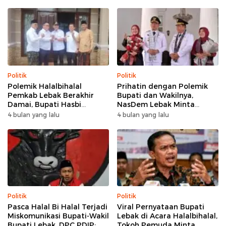
Politik
Politik
Polemik Halalbihalal
Prihatin dengan Polemik
Pemkab Lebak Berakhir
Bupati dan Wakilnya,
Damai, Bupati Hasbi
NasDem Lebak Minta
Sambangi Kediaman
Saling Introspeksi
4 bulan yang lalu
4 bulan yang lalu
Wabup Amir Hamzah
Politik
Politik
Pasca Halal Bi Halal Terjadi
Viral Pernyataan Bupati
Miskomunikasi Bupati-Wakil
Lebak di Acara Halalbihalal,
Bupati Lebak, DPC PDIP:
Tokoh Pemuda Minta