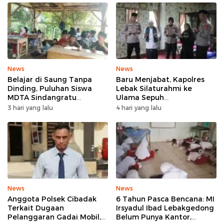
News
News
Belajar di Saung Tanpa
Baru Menjabat, Kapolres
Dinding, Puluhan Siswa
Lebak Silaturahmi ke
MDTA Sindangratu
Ulama Sepuh
Panggarangan Bertahan
Rangkasbitung
3 hari yang lalu
4 hari yang lalu
Tanpa Rehab
News
News
Anggota Polsek Cibadak
6 Tahun Pasca Bencana: MI
Terkait Dugaan
Irsyadul Ibad Lebakgedong
Pelanggaran Gadai Mobil,
Belum Punya Kantor,