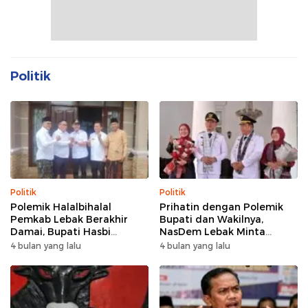
Politik
Politik
Politik
Polemik Halalbihalal
Prihatin dengan Polemik
Pemkab Lebak Berakhir
Bupati dan Wakilnya,
Damai, Bupati Hasbi
NasDem Lebak Minta
Sambangi Kediaman
Saling Introspeksi
4 bulan yang lalu
4 bulan yang lalu
Wabup Amir Hamzah