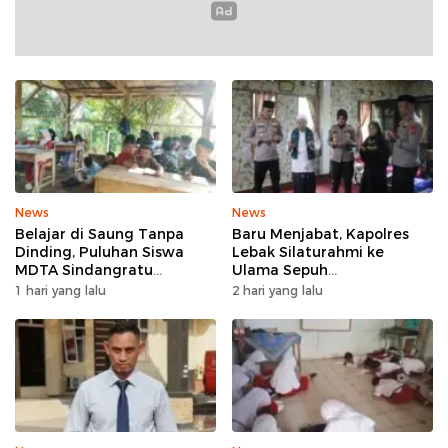
News
News
Belajar di Saung Tanpa
Baru Menjabat, Kapolres
Dinding, Puluhan Siswa
Lebak Silaturahmi ke
MDTA Sindangratu
Ulama Sepuh
Panggarangan Bertahan
Rangkasbitung
1 hari yang lalu
2 hari yang lalu
Tanpa Rehab