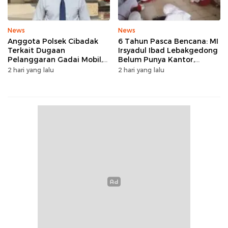
News
News
Anggota Polsek Cibadak
6 Tahun Pasca Bencana: MI
Terkait Dugaan
Irsyadul Ibad Lebakgedong
Pelanggaran Gadai Mobil,
Belum Punya Kantor,
Kasus Ditangani Bid
Belajar Tanpa Meja-Kursi
2 hari yang lalu
2 hari yang lalu
Propam Polda Banten
Layak