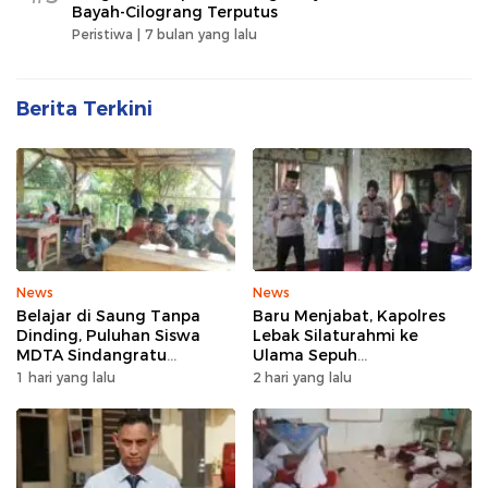
Bayah-Cilograng Terputus
Peristiwa |
7 bulan yang lalu
Berita Terkini
News
News
Belajar di Saung Tanpa
Baru Menjabat, Kapolres
Dinding, Puluhan Siswa
Lebak Silaturahmi ke
MDTA Sindangratu
Ulama Sepuh
Panggarangan Bertahan
Rangkasbitung
1 hari yang lalu
2 hari yang lalu
Tanpa Rehab