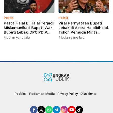
Politik
Politik
Pasca Halal Bi Halal Terjadi
Viral Pernyataan Bupati
Miskomunikasi Bupati-Wakil
Lebak di Acara Halalbihalal,
Bupati Lebak, DPC PDIP:
Tokoh Pemuda Minta
Kami Tetap Solid dan Akan
Bersatu hingga Usul
4 bulan yang lalu
4 bulan yang lalu
Inisiasi Pertemuan Koalisi
Pemakzulan
Redaksi
Pedoman Media
Privacy Policy
Disclaimer