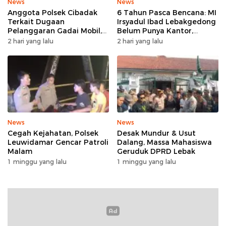
News
News
Anggota Polsek Cibadak
6 Tahun Pasca Bencana: MI
Terkait Dugaan
Irsyadul Ibad Lebakgedong
Pelanggaran Gadai Mobil,
Belum Punya Kantor,
Kasus Ditangani Bid
Belajar Tanpa Meja-Kursi
2 hari yang lalu
2 hari yang lalu
Propam Polda Banten
Layak
News
News
Cegah Kejahatan, Polsek
Desak Mundur & Usut
Leuwidamar Gencar Patroli
Dalang, Massa Mahasiswa
Malam
Geruduk DPRD Lebak
1 minggu yang lalu
1 minggu yang lalu