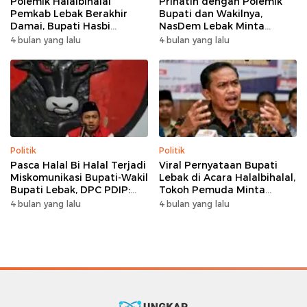
Polemik Halalbihalal
Prihatin dengan Polemik
Pemkab Lebak Berakhir
Bupati dan Wakilnya,
Damai, Bupati Hasbi
NasDem Lebak Minta
Sambangi Kediaman
Saling Introspeksi
4 bulan yang lalu
4 bulan yang lalu
Wabup Amir Hamzah
Politik
Politik
Pasca Halal Bi Halal Terjadi
Viral Pernyataan Bupati
Miskomunikasi Bupati-Wakil
Lebak di Acara Halalbihalal,
Bupati Lebak, DPC PDIP:
Tokoh Pemuda Minta
Kami Tetap Solid dan Akan
Bersatu hingga Usul
4 bulan yang lalu
4 bulan yang lalu
Inisiasi Pertemuan Koalisi
Pemakzulan