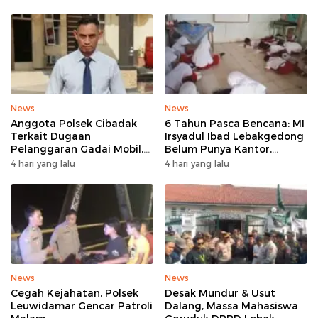
Tanpa Rehab
News
News
Anggota Polsek Cibadak
6 Tahun Pasca Bencana: MI
Terkait Dugaan
Irsyadul Ibad Lebakgedong
Pelanggaran Gadai Mobil,
Belum Punya Kantor,
Kasus Ditangani Bid
Belajar Tanpa Meja-Kursi
4 hari yang lalu
4 hari yang lalu
Propam Polda Banten
Layak
News
News
Cegah Kejahatan, Polsek
Desak Mundur & Usut
Leuwidamar Gencar Patroli
Dalang, Massa Mahasiswa