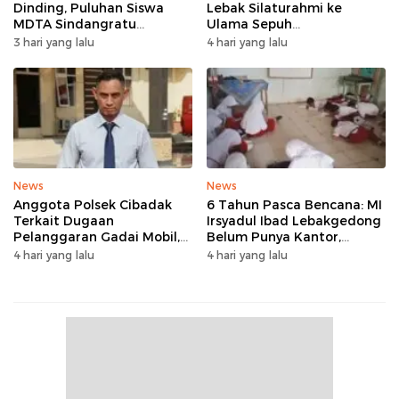
Dinding, Puluhan Siswa
Lebak Silaturahmi ke
MDTA Sindangratu
Ulama Sepuh
Panggarangan Bertahan
Rangkasbitung
3 hari yang lalu
4 hari yang lalu
Tanpa Rehab
News
News
Anggota Polsek Cibadak
6 Tahun Pasca Bencana: MI
Terkait Dugaan
Irsyadul Ibad Lebakgedong
Pelanggaran Gadai Mobil,
Belum Punya Kantor,
Kasus Ditangani Bid
Belajar Tanpa Meja-Kursi
4 hari yang lalu
4 hari yang lalu
Propam Polda Banten
Layak