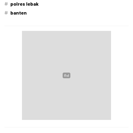
#
polres lebak
#
banten