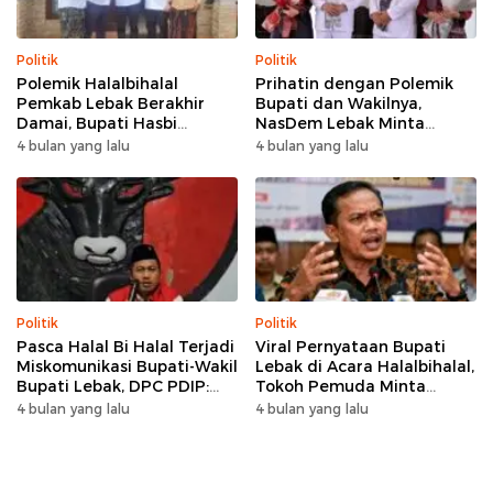
Politik
Politik
Polemik Halalbihalal
Prihatin dengan Polemik
Pemkab Lebak Berakhir
Bupati dan Wakilnya,
Damai, Bupati Hasbi
NasDem Lebak Minta
Sambangi Kediaman
Saling Introspeksi
4 bulan yang lalu
4 bulan yang lalu
Wabup Amir Hamzah
Politik
Politik
Pasca Halal Bi Halal Terjadi
Viral Pernyataan Bupati
Miskomunikasi Bupati-Wakil
Lebak di Acara Halalbihalal,
Bupati Lebak, DPC PDIP:
Tokoh Pemuda Minta
Kami Tetap Solid dan Akan
Bersatu hingga Usul
4 bulan yang lalu
4 bulan yang lalu
Inisiasi Pertemuan Koalisi
Pemakzulan