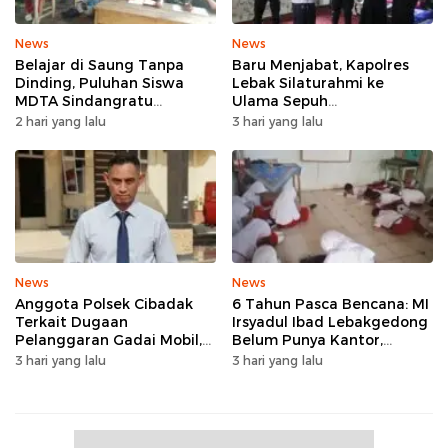
News
News
Belajar di Saung Tanpa
Baru Menjabat, Kapolres
Dinding, Puluhan Siswa
Lebak Silaturahmi ke
MDTA Sindangratu
Ulama Sepuh
Panggarangan Bertahan
Rangkasbitung
2 hari yang lalu
3 hari yang lalu
Tanpa Rehab
News
News
Anggota Polsek Cibadak
6 Tahun Pasca Bencana: MI
Terkait Dugaan
Irsyadul Ibad Lebakgedong
Pelanggaran Gadai Mobil,
Belum Punya Kantor,
Kasus Ditangani Bid
Belajar Tanpa Meja-Kursi
3 hari yang lalu
3 hari yang lalu
Propam Polda Banten
Layak