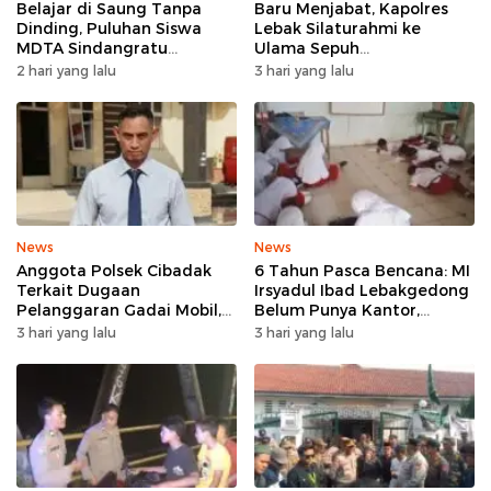
Belajar di Saung Tanpa
Baru Menjabat, Kapolres
Dinding, Puluhan Siswa
Lebak Silaturahmi ke
MDTA Sindangratu
Ulama Sepuh
Panggarangan Bertahan
Rangkasbitung
2 hari yang lalu
3 hari yang lalu
Tanpa Rehab
News
News
Anggota Polsek Cibadak
6 Tahun Pasca Bencana: MI
Terkait Dugaan
Irsyadul Ibad Lebakgedong
Pelanggaran Gadai Mobil,
Belum Punya Kantor,
Kasus Ditangani Bid
Belajar Tanpa Meja-Kursi
3 hari yang lalu
3 hari yang lalu
Propam Polda Banten
Layak