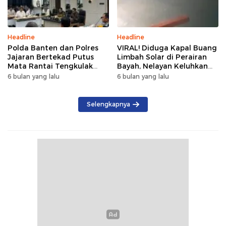
Headline
Headline
Polda Banten dan Polres
VIRAL! Diduga Kapal Buang
Jajaran Bertekad Putus
Limbah Solar di Perairan
Mata Rantai Tengkulak
Bayah, Nelayan Keluhkan
demi Kesejahteraan Petani
Pencemaran Laut
6 bulan yang lalu
6 bulan yang lalu
Jagung
Selengkapnya