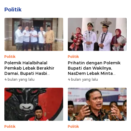
Politik
Politik
Politik
Polemik Halalbihalal
Prihatin dengan Polemik
Pemkab Lebak Berakhir
Bupati dan Wakilnya,
Damai, Bupati Hasbi
NasDem Lebak Minta
Sambangi Kediaman
Saling Introspeksi
4 bulan yang lalu
4 bulan yang lalu
Wabup Amir Hamzah
Politik
Politik