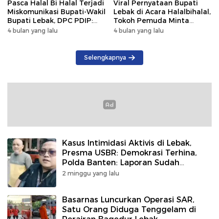
Pasca Halal Bi Halal Terjadi
Viral Pernyataan Bupati
Miskomunikasi Bupati-Wakil
Lebak di Acara Halalbihalal,
Bupati Lebak, DPC PDIP:
Tokoh Pemuda Minta
Kami Tetap Solid dan Akan
Bersatu hingga Usul
4 bulan yang lalu
4 bulan yang lalu
Inisiasi Pertemuan Koalisi
Pemakzulan
Selengkapnya
Kasus Intimidasi Aktivis di Lebak,
Presma USBR: Demokrasi Terhina,
Polda Banten: Laporan Sudah
Diproses
2 minggu yang lalu
Basarnas Luncurkan Operasi SAR,
Satu Orang Diduga Tenggelam di