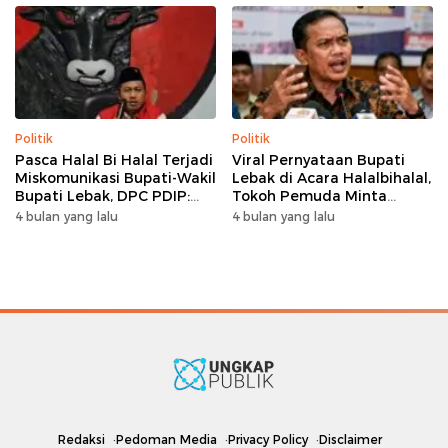
Politik
Politik
Pasca Halal Bi Halal Terjadi
Viral Pernyataan Bupati
Miskomunikasi Bupati-Wakil
Lebak di Acara Halalbihalal,
Bupati Lebak, DPC PDIP:
Tokoh Pemuda Minta
Kami Tetap Solid dan Akan
Bersatu hingga Usul
4 bulan yang lalu
4 bulan yang lalu
Inisiasi Pertemuan Koalisi
Pemakzulan
Redaksi
Pedoman Media
Privacy Policy
Disclaimer