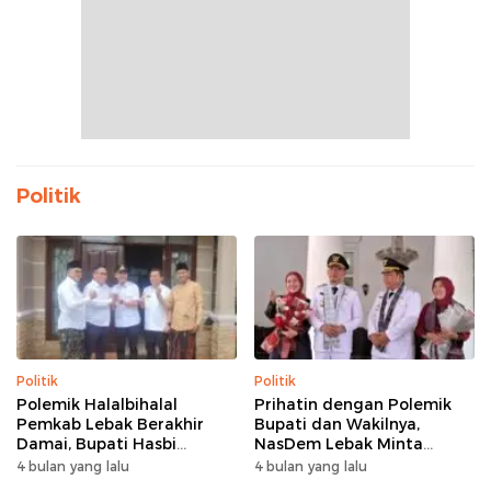
Politik
Politik
Politik
Polemik Halalbihalal
Prihatin dengan Polemik
Pemkab Lebak Berakhir
Bupati dan Wakilnya,
Damai, Bupati Hasbi
NasDem Lebak Minta
Sambangi Kediaman
Saling Introspeksi
4 bulan yang lalu
4 bulan yang lalu
Wabup Amir Hamzah