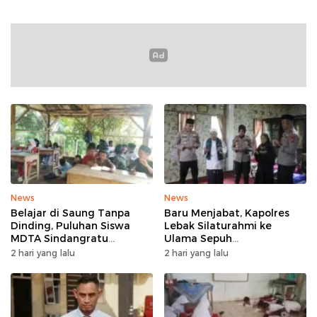
News
News
Belajar di Saung Tanpa
Baru Menjabat, Kapolres
Dinding, Puluhan Siswa
Lebak Silaturahmi ke
MDTA Sindangratu
Ulama Sepuh
Panggarangan Bertahan
Rangkasbitung
2 hari yang lalu
2 hari yang lalu
Tanpa Rehab