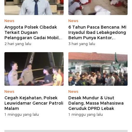
News
News
Anggota Polsek Cibadak
6 Tahun Pasca Bencana: MI
Terkait Dugaan
Irsyadul Ibad Lebakgedong
Pelanggaran Gadai Mobil,
Belum Punya Kantor,
Kasus Ditangani Bid
Belajar Tanpa Meja-Kursi
2 hari yang lalu
3 hari yang lalu
Propam Polda Banten
Layak
News
News
Cegah Kejahatan, Polsek
Desak Mundur & Usut
Leuwidamar Gencar Patroli
Dalang, Massa Mahasiswa
Malam
Geruduk DPRD Lebak
1 minggu yang lalu
1 minggu yang lalu