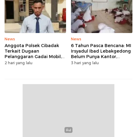
News
News
Anggota Polsek Cibadak
6 Tahun Pasca Bencana: MI
Terkait Dugaan
Irsyadul Ibad Lebakgedong
Pelanggaran Gadai Mobil,
Belum Punya Kantor,
Kasus Ditangani Bid
Belajar Tanpa Meja-Kursi
2 hari yang lalu
3 hari yang lalu
Propam Polda Banten
Layak